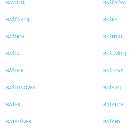
BASTL OJ
BAŠČAČKA
BAŠČÁK OJ
BAŠKA
BAŠNOV
BAŠNÝ OJ
BAŠTA
BAŠTAŘ OJ
BÁŠTICE
BAŠTOVÝ
BAŠTUNOVKA
BAŤA OJ
BAŤÁK
BATALICE
BATALŮVEK
BAŤANY