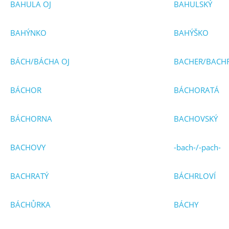
BAHULA OJ
BAHULSKÝ
BAHÝNKO
BAHÝŠKO
BÁCH/BÁCHA OJ
BACHER/BACHR
BÁCHOR
BÁCHORATÁ
BÁCHORNA
BACHOVSKÝ
BACHOVY
-bach-/-pach-
BACHRATÝ
BÁCHRLOVÍ
BÁCHŮRKA
BÁCHY