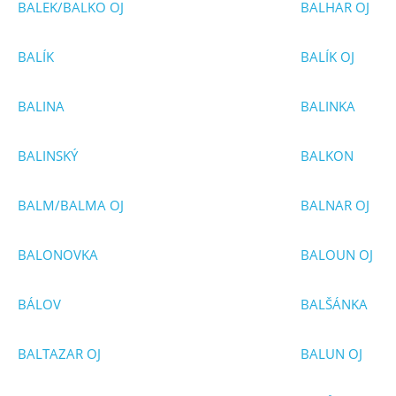
BALEK/BALKO OJ
BALHAR OJ
BALÍK
BALÍK OJ
BALINA
BALINKA
BALINSKÝ
BALKON
BALM/BALMA OJ
BALNAR OJ
BALONOVKA
BALOUN OJ
BÁLOV
BALŠÁNKA
BALTAZAR OJ
BALUN OJ