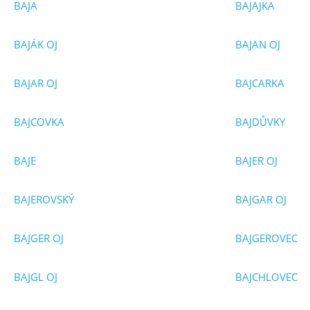
BAJA
BAJAJKA
BAJÁK OJ
BAJAN OJ
BAJAR OJ
BAJCARKA
BAJCOVKA
BAJDŮVKY
BAJE
BAJER OJ
BAJEROVSKÝ
BAJGAR OJ
BAJGER OJ
BAJGEROVEC
BAJGL OJ
BAJCHLOVEC