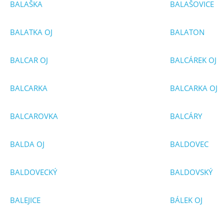
BALAŠKA
BALAŠOVICE
BALATKA OJ
BALATON
BALCAR OJ
BALCÁREK OJ
BALCARKA
BALCARKA OJ
BALCAROVKA
BALCÁRY
BALDA OJ
BALDOVEC
BALDOVECKÝ
BALDOVSKÝ
BALEJICE
BÁLEK OJ