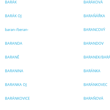
BARÁK
BARÁKOVÁ
BARÁK OJ
BARAŇÁŘKA
baran-/beran-
BARANCOVÝ
BARANDA
BARANDOV
BARANĚ
BARANEK/BARÁ
BARANINA
BARÁNKA
BARANKA OJ
BARÁNKOVEC
BARÁNKOVICE
BARAŇOVÁ