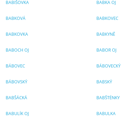
BABIŠOVKA
BABKA OJ
BABKOVÁ
BABKOVEC
BABKOVKA
BABKYNĚ
BABOCH OJ
BABOR OJ
BÁBOVEC
BÁBOVECKÝ
BÁBOVSKÝ
BABSKÝ
BABŠÁCKÁ
BABŠTÉNKY
BABULÍK OJ
BABULKA