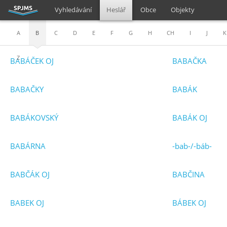
Vyhledávání
Heslář
Obce
Objekty
A
B
C
D
E
F
G
H
CH
I
J
K
Z
BABÁČEK OJ
BABAČKA
BABAČKY
BABÁK
BABÁKOVSKÝ
BABÁK OJ
BABÁRNA
-bab-/-báb-
BABČÁK OJ
BABČINA
BABEK OJ
BÁBEK OJ