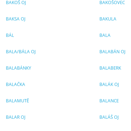
BAKOŠ OJ
BAKOŠOVEC
BAKSA OJ
BAKULA
BÁL
BALA
BALA/BÁLA OJ
BALABÁN OJ
BALABÁNKY
BALABERK
BALAČKA
BALÁK OJ
BALAMUTĚ
BALANCE
BALAR OJ
BALÁŠ OJ