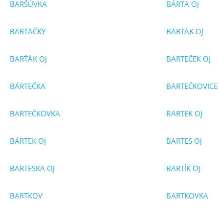
BARŠŮVKA
BÁRTA OJ
BARTAČKY
BARTÁK OJ
BARŤÁK OJ
BARTEČEK OJ
BÁRTEČKA
BARTEČKOVICE
BARTEČKOVKA
BARTEK OJ
BÁRTEK OJ
BARTES OJ
BARTESKA OJ
BARTÍK OJ
BARTKOV
BARTKOVKA