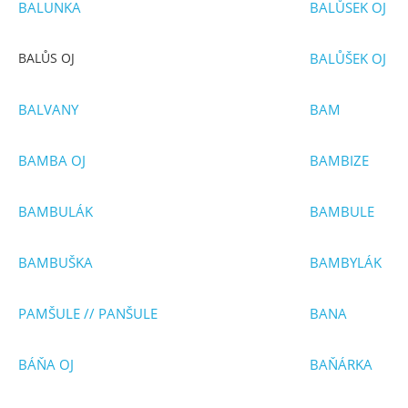
BALUNKA
BALŮSEK OJ
BALŮS OJ
BALŮŠEK OJ
BALVANY
BAM
BAMBA OJ
BAMBIZE
BAMBULÁK
BAMBULE
BAMBUŠKA
BAMBYLÁK
PAMŠULE // PANŠULE
BANA
BÁŇA OJ
BAŇÁRKA