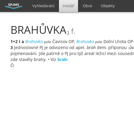
Vyhledávání
Heslář
Obce
Objekty
BRAHŮVKA
f.
3
1+2
I
a
Brahuvka
Čavisov OP,
Brahuvka
Dolní Lhota O
pole
pole
3
Jednoslovné PJ je odvozeno od apel.
brah
dem. příponou
-ův
pojmenování. Jde patrně o PJ pro týž areál ležící mezi soused
zde stavěly brahy. • Viz
brah-
Či