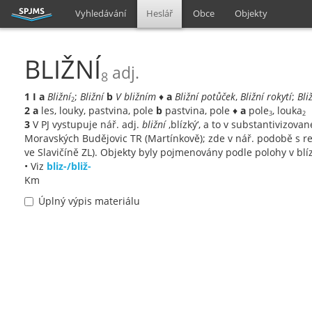
Vyhledávání
Heslář
Obce
Objekty
BLIŽNÍ
adj.
8
1
I
a
Bližní
;
Bližní
b
V bližním
♦
a
Bližní potůček
,
Bližní rokytí
;
Bli
2
2
a
les, louky, pastvina, pole
b
pastvina, pole ♦
a
pole
, louka
3
2
3
V PJ vystupuje nář. adj.
bližní
‚blízký‘, a to v substantivizova
Moravských Budějovic TR (Martínkově); zde v nář. podobě s r
ve Slavičíně ZL). Objekty byly pojmenovány podle polohy v blíz
• Viz
bliz-/bliž-
Km
Úplný výpis materiálu