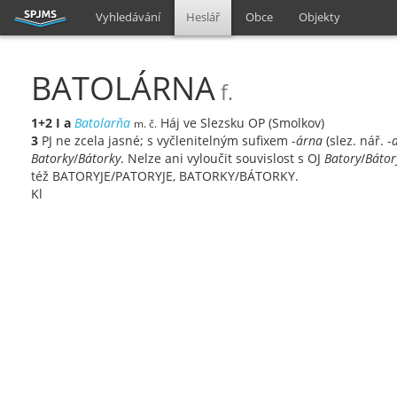
Vyhledávání
Heslář
Obce
Objekty
BATOLÁRNA
f.
1+2
I
a
Batolarňa
Háj ve Slezsku OP (Smolkov)
m. č.
3
PJ ne zcela jasné; s vyčlenitelným sufixem -
árna
(slez. nář. -
Batorky
/
Bátorky
. Nelze ani vyloučit souvislost s OJ
Batory
/
Bátor
též BATORYJE/PATORYJE, BATORKY/BÁTORKY.
Kl