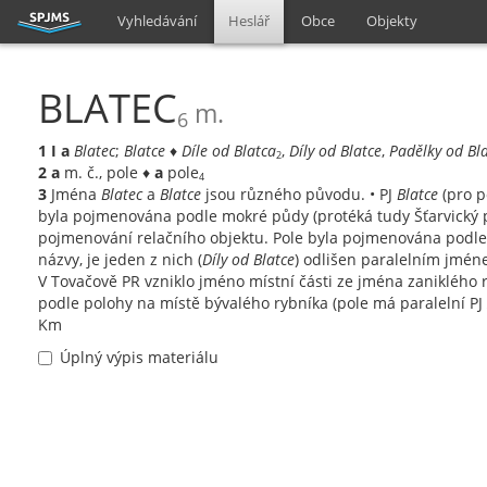
Vyhledávání
Heslář
Obce
Objekty
BLATEC
m.
6
1
I
a
Blatec
;
Blatce
♦
Díle od Blatca
,
Díly od Blatce
,
Padělky od Bl
2
2
a
m. č., pole ♦
a
pole
4
3
Jména
Blatec
a
Blatce
jsou různého původu. • PJ
Blatce
(pro p
byla pojmenována podle mokré půdy (protéká tudy Šťarvický po
pojmenování relačního objektu. Pole byla pojmenována podle
názvy, je jeden z nich (
Díly od Blatce
) odlišen paralelním jmé
V Tovačově PR vzniklo jméno místní části ze jména zaniklého
podle polohy na místě bývalého rybníka (pole má paralelní PJ
Km
Úplný výpis materiálu