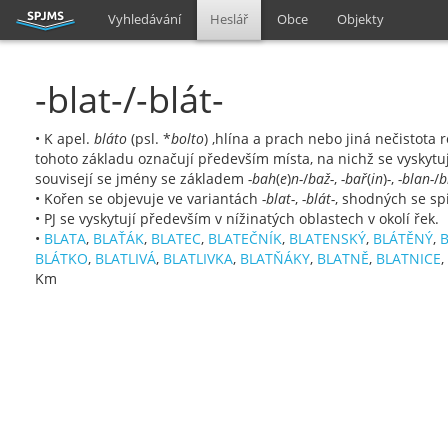
Vyhledávání
Heslář
Obce
Objekty
-blat-/-blát-
• K apel.
bláto
(psl. *
bolto
) ,hlína a prach nebo jiná nečistot
tohoto základu označují především místa, na nichž se vyskytu
souvisejí se jmény se základem
-bah
(
e
)
n-
/
baž-
,
-bař
(
in
)
-
,
-blan-
/
b
• Kořen se objevuje ve variantách
-blat-
,
-blát-
, shodných se sp
• PJ se vyskytují především v nížinatých oblastech v okolí řek.
•
BLATA
,
BLAŤÁK
,
BLATEC
,
BLATEČNÍK
,
BLATENSKÝ
,
BLÁTĚNÝ
,
B
BLÁTKO
,
BLATLIVÁ
,
BLATLIVKA
,
BLATŇÁKY
,
BLATNĚ
,
BLATNICE
,
Km