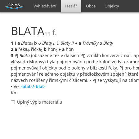
Vyhledávání
Heslář
Obce
Objekty
BLATA
f.
11
1
I
a
Blata
b
U Blaty I
,
U Blaty II
♦
a
Trávníky u Blaty
8
2
a
řeka
, říčka
b
hon
♦
a
hon
6
2
2
3
PJ
Blata
(obsažené též v dalších PJ) vzniklo konverzí z nář. a
vlévá do Moravy) byla pojmenována podle kalné vody a zamokř
pojmenovávají objekty podle polohy v blízkosti řeky. PJ pro h
pojmenování relačního objektu v předložkovém spojení, které 
názvech rozlišeny římskými číslicemi. • PJ se vyskytují na Olo
• Viz
-blat-/-blát-
Km
Úplný výpis materiálu