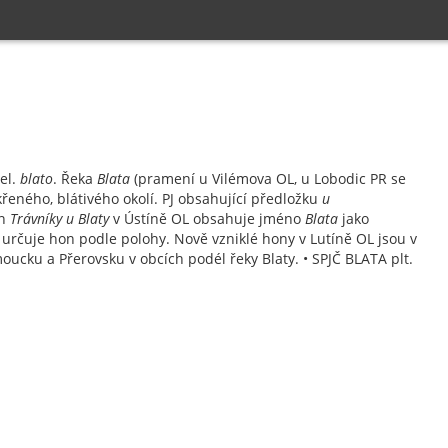
pel.
blato
. Řeka
Blata
(pramení u Vilémova OL, u Lobodic PR se
eného, blátivého okolí. PJ obsahující předložku
u
on
Trávníky u Blaty
v Ústíně OL obsahuje jméno
Blata
jako
určuje hon podle polohy. Nově vzniklé hony v Lutíně OL jsou v
moucku a Přerovsku v obcích podél řeky Blaty. • SPJČ BLATA plt.