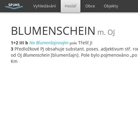
Vyhledávání
Heslář
Obce
Objekty
BLUMENSCHEIN
m. OJ
1+2
III
b
Na Blumenšajnovým
Třešť JI
pole
3
Předložkové PJ obsahuje substant. poses. adjektivum stř. r
od OJ
Blumenschein
[blumenšajn]. Pole bylo pojmenováno „po 
Km