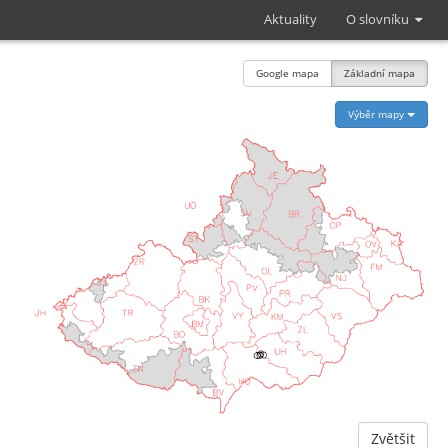
Aktuality
O slovníku
Google mapa
Základní mapa
Výběr mapy
Zvětšit