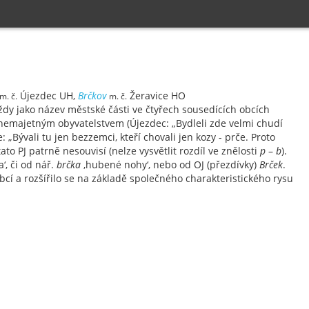
Újezdec UH,
Brčkov
Žeravice HO
m. č.
m. č.
ždy jako název městské části ve čtyřech sousedících obcích
s nemajetným obyvatelstvem (Újezdec: „Bydleli zde velmi chudí
„Bývali tu jen bezzemci, kteří chovali jen kozy - prče. Proto
ato PJ patrně nesouvisí (nelze vysvětlit rozdíl ve znělosti
p
–
b
).
‘, či od nář.
brčka
‚hubené nohy‘, nebo od OJ (přezdívky)
Brček
.
bcí a rozšířilo se na základě společného charakteristického rysu