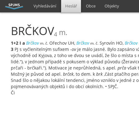
Vyhledávání
Heslář
Obce
Objekty
BRČKOV
m.
4
1+2
I
a
Brčkov
Ořechov UH,
Brčkov
Syrovín HO,
Brčkov
m. č.
m. č.
3
PJ s vyčlenitelným sufixem -
ov
je málo jasné. Bylo zapsáno v
východně od Kyjova, z toho ve dvou se uvádí, že šlo o místa 
lidé.“), v jednom případě s pokusem o výklad původu (Žeravice: 
prčaři - brčkaři.“). Motivace je neprůhledná, s apel.
prča
však t
Možný je původ od apel.
brček
, to dem. k
brk
‚část ptačího pera
Snad šlo o nějakou lokální tendenci, jméno vzniklo v jedné z o
pojmenovávaných objektů i do obcí okolních. • SPJČ.
Či