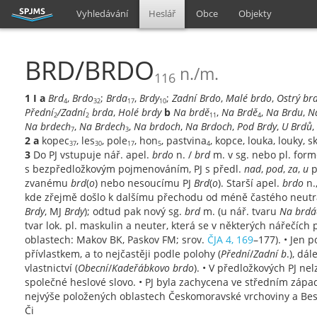
Vyhledávání
Heslář
Obce
Objekty
BRD/BRDO
n./m.
116
1
I
a
Brd
,
Brdo
;
Brda
,
Brdy
;
Zadní Brdo
,
Malé brdo
,
Ostrý br
4
32
17
10
Přední
/Zadní
brda
,
Holé brdy
b
Na brdě
,
Na Brdě
,
Na Brdu
,
N
2
2
11
4
Na brdech
,
Na Brdech
,
Na brdoch
,
Na Brdoch
,
Pod Brdy
,
U Brdů
,
7
3
2
a
kopec
, les
, pole
, hon
, pastvina
, kopce, louka, louky, 
37
30
17
5
4
3
Do PJ vstupuje nář. apel.
brdo
n. /
brd
m. v sg. nebo pl. form
s bezpředložkovým pojmenováním, PJ s předl.
nad
,
pod
,
za
,
u
p
zvanému
brd
(
o
) nebo nesoucímu PJ
Brd
(
o
). Starší apel.
brdo
n.
kde zřejmě došlo k dalšímu přechodu od méně častého neutra 
Brdy
, MJ
Brdy
); odtud pak nový sg.
brd
m. (u nář. tvaru
Na brdá
tvar lok. pl. maskulin a neuter, která se v některých nářečích 
oblastech: Makov BK, Paskov FM; srov.
ČJA 4, 169
–177). • Jen 
přívlastkem, a to nejčastěji podle polohy (
Přední
/
Zadní b
.), dál
vlastnictví (
Obecní
/
Kadeřábkovo brdo
). • V předložkových PJ n
společné heslové slovo. • PJ byla zachycena ve středním záp
nejvýše položených oblastech Českomoravské vrchoviny a Besk
Či