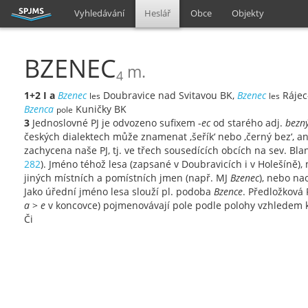
Vyhledávání
Heslář
Obce
Objekty
BZENEC
m.
4
1+2
I
a
Bzenec
Doubravice nad Svitavou BK,
Bzenec
Rájec-
les
les
Bzenca
Kuničky BK
pole
3
Jednoslovné PJ je odvozeno sufixem -
ec
od starého adj.
bezn
českých dialektech může znamenat ‚šeřík‘ nebo ‚černý bez‘, an
zachycena naše PJ, tj. ve třech sousedících obcích na sev. Bl
282
). Jméno téhož lesa (zapsané v Doubravicích i v Holešíně)
jiných místních a pomístních jmen (např. MJ
Bzenec
), nebo na
Jako úřední jméno lesa slouží pl. podoba
Bzence
. Předložková 
a
>
e
v koncovce) pojmenovávají pole podle polohy vzhledem k 
Či