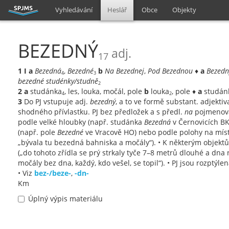
Vyhledávání
Heslář
Obce
Objekty
BEZEDNÝ
adj.
17
1
I
a
Bezedná
,
Bezedné
b
Na Bezednej
,
Pod Bezednou
♦
a
Bezedn
4
3
bezedné studénky/studně
2
2
a
studánka
, les, louka, močál, pole
b
louka
, pole ♦
a
studán
4
2
3
Do PJ vstupuje adj.
bezedný
, a to ve formě substant. adjekti
shodného přívlastku. PJ bez předložek a s předl.
na
pojmenováv
podle velké hloubky (např. studánka
Bezedná
v Černovicích BK
(např. pole
Bezedné
ve Vracově HO) nebo podle polohy na mís
„bývala tu bezedná bahniska a močály“). • K některým objekt
(„do tohoto zřídla se prý strkaly tyče 7–8 metrů dlouhé a dn
močály bez dna, každý, kdo vešel, se topil“). • PJ jsou rozptýlen
• Viz
bez-/beze-
,
-dn-
Km
Úplný výpis materiálu