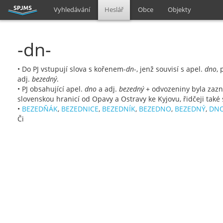
Vyhledávání
Heslář
Obce
Objekty
-dn-
• Do PJ vstupují slova s kořenem-
dn
-, jenž souvisí s apel.
dno
, 
adj.
bezedný
.
• PJ obsahující apel.
dno
a adj.
bezedný
+ odvozeniny byla zaz
slovenskou hranicí od Opavy a Ostravy ke Kyjovu, řidčeji tak
•
BEZEDŇÁK
,
BEZEDNICE
,
BEZEDNÍK
,
BEZEDNO
,
BEZEDNÝ
,
DN
Či