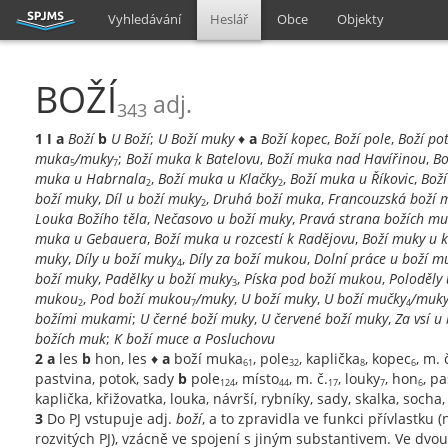
Vyhledávání
Heslář
Obce
Objekty
BOŽÍ
adj.
343
1
I
a
Boží
b
U Boží
;
U Boží muky
♦
a
Boží kopec
,
Boží pole
,
Boží po
muka
/muky
;
Boží muka k Batelovu
,
Boží muka nad Havířinou
,
Bo
5
7
muka u Habrnala
,
Boží muka u Klačky
,
Boží muka u Říkovic
,
Bož
2
2
boží muky
,
Díl u boží muky
,
Druhá boží muka
,
Francouzská boží 
2
Louka Božího těla
,
Nečasovo u boží muky
,
Pravá strana božích m
muka u Gebauera
,
Boží muka u rozcestí k Radějovu
,
Boží muky u 
muky
,
Díly u boží muky
,
Díly za boží mukou
,
Dolní práce u boží m
4
boží muky
,
Padělky u boží muky
,
Píska pod boží mukou
,
Poloděly
3
mukou
,
Pod boží mukou
/muky
,
U boží muky
,
U boží mučky
/muk
2
7
4
božími mukami
;
U černé boží muky
,
U červené boží muky
,
Za vsí u
božích muk
;
K boží muce a Posluchovu
2
a
les
b
hon, les ♦
a
boží muka
, pole
, kaplička
, kopec
, m. 
61
32
8
6
pastvina, potok, sady
b
pole
, místo
, m. č.
, louky
, hon
, p
124
44
17
7
6
kaplička, křižovatka, louka, návrší, rybníky, sady, skalka, soch
3
Do PJ vstupuje adj.
boží
, a to zpravidla ve funkci přívlastku (
rozvitých PJ), vzácně ve spojení s jiným substantivem. Ve dvou