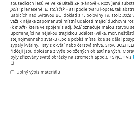
sousedících lesů ve Velké Bíteši ZR (Pánově)). Rozvíjená substa
pole
; přeneseně:
B. stoleček
– asi podle tvaru kopce), tak abstr
Babicích nad Svitavou BO, doklad z 1. poloviny 19. stol.;
Boža 
váží k nějaké zapomenuté místní události mající duchovní roz
(k
mučit
), které ve spojení s adj.
boží
označuje malou stavbu se 
upomínající na nějakou tragickou událost (válka, mor, neštěs
stejnojmenného svátku („pole poblíž místa, kde se dělal posyp 
sypaly květiny, listy z okvětí nebo čerstvá tráva. Srov. BOŽÍTĚLK
řidčeji jsou doložena z výše položených oblastí na vých. Mor
byly zřizovány svaté obrázky na stromech apod.). • SPJČ. • Viz
Či
Úplný výpis materiálu