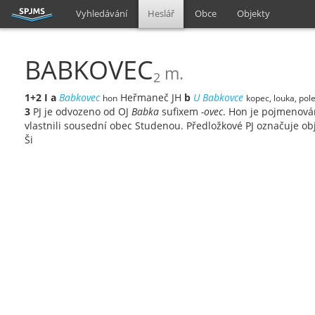
Vyhledávání
Heslář
Obce
Objekty
BABKOVEC
m.
2
1+2
I
a
Babkovec
Heřmaneč JH
b
U Babkovce
hon
kopec, louka, pol
3
PJ je odvozeno od OJ
Babka
sufixem
-ovec
. Hon je pojmenová
vlastnili sousední obec Studenou. Předložkové PJ označuje o
Ši