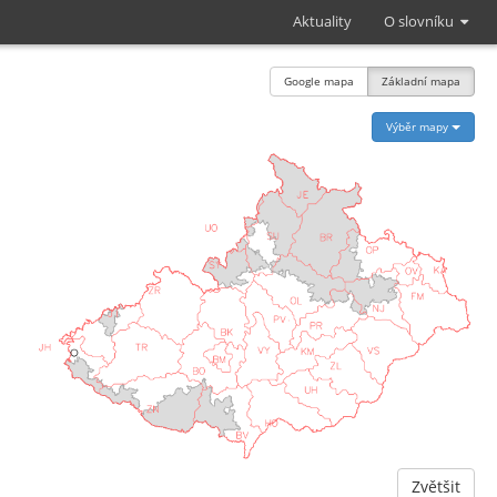
Aktuality
O slovníku
Google mapa
Základní mapa
Výběr mapy
Zvětšit