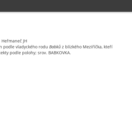
Heřmaneč JH
e
n podle vladyckého rodu
Babků
z blízkého Meziříčka, kteří
bjekty podle polohy; srov. BABKOVKA.