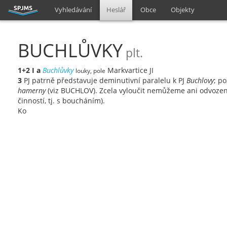
Vyhledávání
Heslář
Obce
Objekty
BUCHLŮVKY
plt.
1+2
I
a
Buchlůvky
Markvartice JI
louky, pole
3
PJ patrně představuje deminutivní paralelu k PJ
Buchlovy
; p
hamerny
(viz BUCHLOV). Zcela vyloučit nemůžeme ani odvozen
činností, tj. s boucháním).
Ko