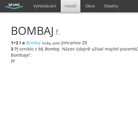
Vyhledávání
Heslář
Obce
Objekty
BOMBAJ
f.
1+2
I
a
Bombaj
Jimramov ZR
louky, pole
3
PJ vzniklo z MJ
Bombaj
. Název údajně užíval majitel pozemků
Bombaje“.
Př