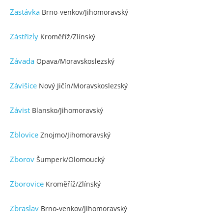
Zastávka
Brno-venkov/Jihomoravský
Zástřizly
Kroměříž/Zlínský
Závada
Opava/Moravskoslezský
Závišice
Nový Jičín/Moravskoslezský
Závist
Blansko/Jihomoravský
Zblovice
Znojmo/Jihomoravský
Zborov
Šumperk/Olomoucký
Zborovice
Kroměříž/Zlínský
Zbraslav
Brno-venkov/Jihomoravský