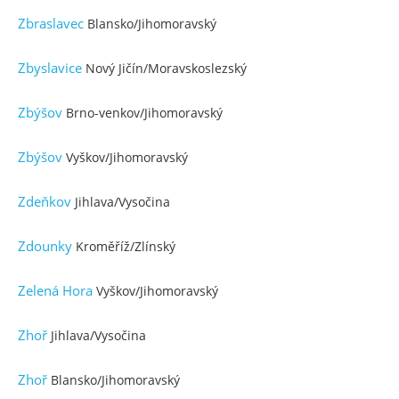
Zbraslavec
Blansko/Jihomoravský
Zbyslavice
Nový Jičín/Moravskoslezský
Zbýšov
Brno-venkov/Jihomoravský
Zbýšov
Vyškov/Jihomoravský
Zdeňkov
Jihlava/Vysočina
Zdounky
Kroměříž/Zlínský
Zelená Hora
Vyškov/Jihomoravský
Zhoř
Jihlava/Vysočina
Zhoř
Blansko/Jihomoravský