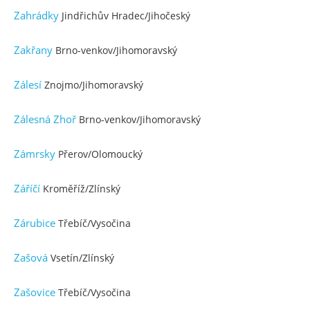
Zahrádky
Jindřichův Hradec/Jihočeský
Zakřany
Brno-venkov/Jihomoravský
Zálesí
Znojmo/Jihomoravský
Zálesná Zhoř
Brno-venkov/Jihomoravský
Zámrsky
Přerov/Olomoucký
Záříčí
Kroměříž/Zlínský
Zárubice
Třebíč/Vysočina
Zašová
Vsetín/Zlínský
Zašovice
Třebíč/Vysočina