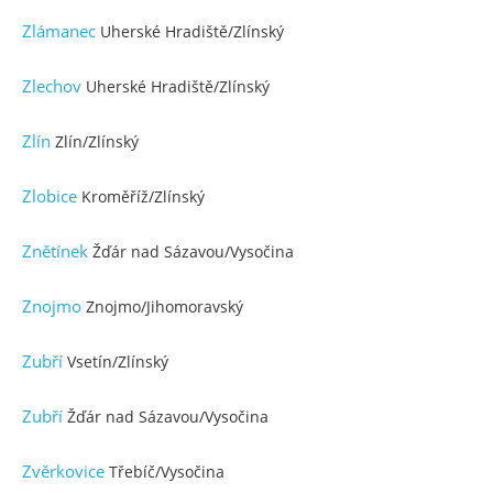
Zlámanec
Uherské Hradiště/Zlínský
Zlechov
Uherské Hradiště/Zlínský
Zlín
Zlín/Zlínský
Zlobice
Kroměříž/Zlínský
Znětínek
Žďár nad Sázavou/Vysočina
Znojmo
Znojmo/Jihomoravský
Zubří
Vsetín/Zlínský
Zubří
Žďár nad Sázavou/Vysočina
Zvěrkovice
Třebíč/Vysočina