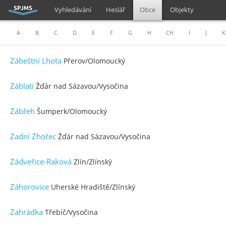
Vyhledávání
Heslář
Obce
Objekty
A
B
C
D
E
F
G
H
CH
I
J
K
Zábeštní Lhota
Přerov/Olomoucký
Záblatí
Žďár nad Sázavou/Vysočina
Zábřeh
Šumperk/Olomoucký
Zadní Zhořec
Žďár nad Sázavou/Vysočina
Zádveřice-Raková
Zlín/Zlínský
Záhorovice
Uherské Hradiště/Zlínský
Zahrádka
Třebíč/Vysočina