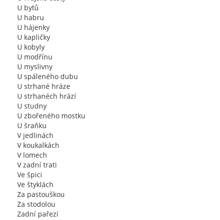
U bytů
U habru
U hájenky
U kapličky
U kobyly
U modřínu
U myslivny
U spáleného dubu
U strhané hráze
U strhanéch hrází
U studny
U zbořeného mostku
U šraňku
V jedlinách
V koukalkách
V lomech
V zadní trati
Ve špici
Ve štyklách
Za pastouškou
Za stodolou
Zadní pařezí