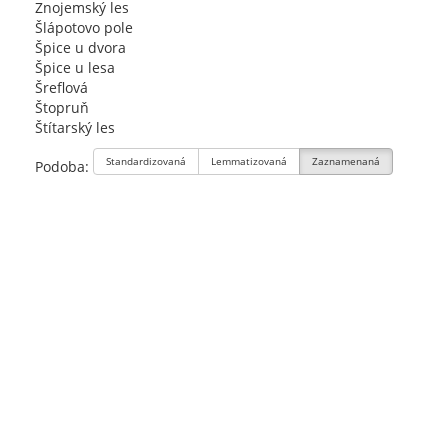
Znojemský les
Šlápotovo pole
Špice u dvora
Špice u lesa
Šreflová
Štopruň
Štítarský les
Standardizovaná
Lemmatizovaná
Zaznamenaná
Podoba: