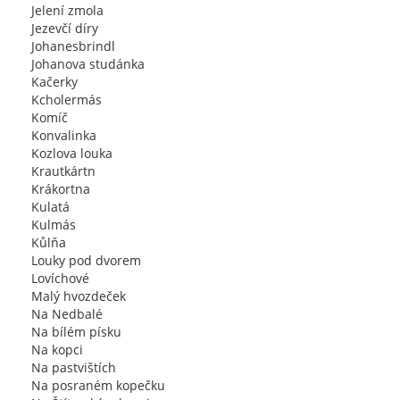
Jelení zmola
Jezevčí díry
Johanesbrindl
Johanova studánka
Kačerky
Kcholermás
Komíč
Konvalinka
Kozlova louka
Krautkártn
Krákortna
Kulatá
Kulmás
Kůlňa
Louky pod dvorem
Lovíchové
Malý hvozdeček
Na Nedbalé
Na bílém písku
Na kopci
Na pastvištích
Na posraném kopečku