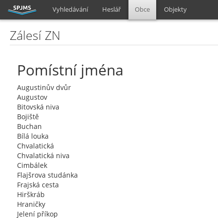
Vyhledávání
Heslář
Obce
Objekty
Zálesí ZN
Pomístní jména
Augustinův dvůr
Augustov
Bitovská niva
Bojiště
Buchan
Bílá louka
Chvalatická
Chvalatická niva
Cimbálek
Flajšrova studánka
Frajská cesta
Hirškráb
Hraničky
Jelení příkop