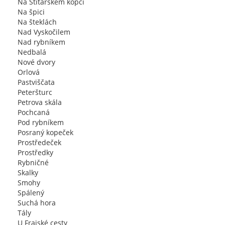
Na Štítarském kopci
Na špici
Na šteklách
Nad Vyskočilem
Nad rybníkem
Nedbalá
Nové dvory
Orlová
Pastviščata
Peteršturc
Petrova skála
Pochcaná
Pod rybníkem
Posraný kopeček
Prostředeček
Prostředky
Rybničné
Skalky
Smohy
Spálený
Suchá hora
Tály
U Frajské cesty