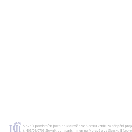
Slovník pomístních jmen na Moravě a ve Slezsku vznikl za přispění pro
č. 405/08/0703 Slovník pomístních jmen na Moravě a ve Slezsku II (teoreti