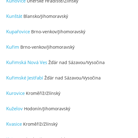
Kunovice
Uherské Hradiště/Zlínský
Kunštát
Blansko/Jihomoravský
Kupařovice
Brno-venkov/Jihomoravský
Kuřim
Brno-venkov/Jihomoravský
Kuřimská Nová Ves
Žďár nad Sázavou/Vysočina
Kuřimské Jestřabí
Žďár nad Sázavou/Vysočina
Kurovice
Kroměříž/Zlínský
Kuželov
Hodonín/Jihomoravský
Kvasice
Kroměříž/Zlínský