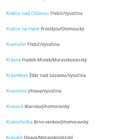
Kralice nad Oslavou
Třebíč/Vysočina
Kralice na Hané
Prostějov/Olomoucký
Kramolín
Třebíč/Vysočina
Krásná
Frýdek-Místek/Moravskoslezský
Krásněves
Žďár nad Sázavou/Vysočina
Krasonice
Jihlava/Vysočina
Krasová
Blansko/Jihomoravský
Kratochvilka
Brno-venkov/Jihomoravský
Kravaře
Opava/Moravskoslezský