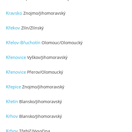
Kravsko
Znojmo/Jihomoravský
Křekov
Zlín/Zlínský
Křelov-Břuchotín
Olomouc/Olomoucký
Křenovice
Vyškov/Jihomoravský
Křenovice
Přerov/Olomoucký
Křepice
Znojmo/Jihomoravský
Křetín
Blansko/Jihomoravský
Krhov
Blansko/Jihomoravský
Krhov
Třebíč/Vysočina