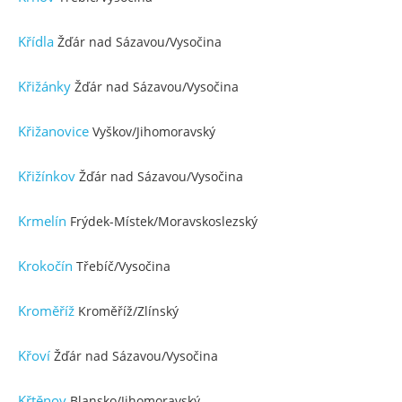
Křídla
Žďár nad Sázavou/Vysočina
Křižánky
Žďár nad Sázavou/Vysočina
Křižanovice
Vyškov/Jihomoravský
Křižínkov
Žďár nad Sázavou/Vysočina
Krmelín
Frýdek-Místek/Moravskoslezský
Krokočín
Třebíč/Vysočina
Kroměříž
Kroměříž/Zlínský
Křoví
Žďár nad Sázavou/Vysočina
Křtěnov
Blansko/Jihomoravský