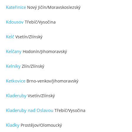
Kateřinice
Nový Jičín/Moravskoslezský
Kdousov
Třebíč/Vysočina
Kelč
Vsetín/Zlínský
Kelčany
Hodonín/Jihomoravský
Kelníky
Zlín/Zlínský
Ketkovice
Brno-venkov/Jihomoravský
Kladeruby
Vsetín/Zlínský
Kladeruby nad Oslavou
Třebíč/Vysočina
Kladky
Prostějov/Olomoucký