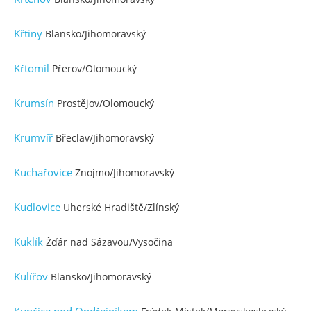
Křtiny
Blansko/Jihomoravský
Křtomil
Přerov/Olomoucký
Krumsín
Prostějov/Olomoucký
Krumvíř
Břeclav/Jihomoravský
Kuchařovice
Znojmo/Jihomoravský
Kudlovice
Uherské Hradiště/Zlínský
Kuklík
Žďár nad Sázavou/Vysočina
Kulířov
Blansko/Jihomoravský