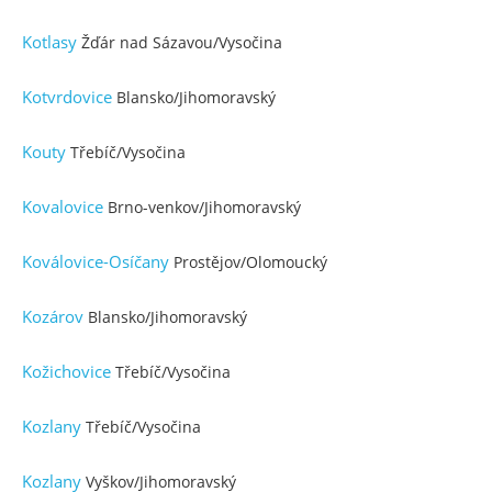
Kotlasy
Žďár nad Sázavou/Vysočina
Kotvrdovice
Blansko/Jihomoravský
Kouty
Třebíč/Vysočina
Kovalovice
Brno-venkov/Jihomoravský
Koválovice-Osíčany
Prostějov/Olomoucký
Kozárov
Blansko/Jihomoravský
Kožichovice
Třebíč/Vysočina
Kozlany
Třebíč/Vysočina
Kozlany
Vyškov/Jihomoravský