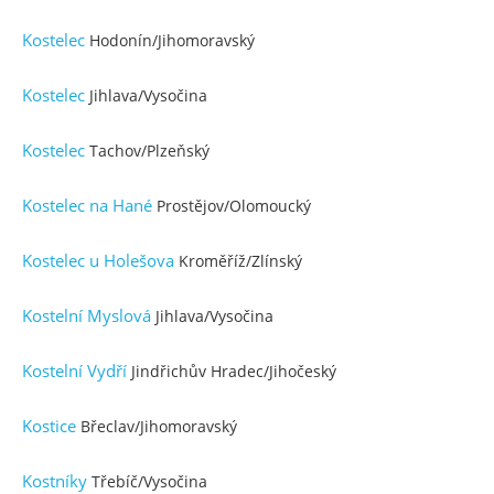
Kostelec
Hodonín/Jihomoravský
Kostelec
Jihlava/Vysočina
Kostelec
Tachov/Plzeňský
Kostelec na Hané
Prostějov/Olomoucký
Kostelec u Holešova
Kroměříž/Zlínský
Kostelní Myslová
Jihlava/Vysočina
Kostelní Vydří
Jindřichův Hradec/Jihočeský
Kostice
Břeclav/Jihomoravský
Kostníky
Třebíč/Vysočina