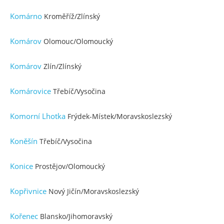
Komárno
Kroměříž/Zlínský
Komárov
Olomouc/Olomoucký
Komárov
Zlín/Zlínský
Komárovice
Třebíč/Vysočina
Komorní Lhotka
Frýdek-Místek/Moravskoslezský
Koněšín
Třebíč/Vysočina
Konice
Prostějov/Olomoucký
Kopřivnice
Nový Jičín/Moravskoslezský
Kořenec
Blansko/Jihomoravský