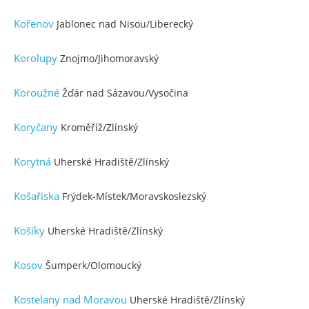
Kořenov
Jablonec nad Nisou/Liberecký
Korolupy
Znojmo/Jihomoravský
Koroužné
Žďár nad Sázavou/Vysočina
Koryčany
Kroměříž/Zlínský
Korytná
Uherské Hradiště/Zlínský
Košařiska
Frýdek-Místek/Moravskoslezský
Košíky
Uherské Hradiště/Zlínský
Kosov
Šumperk/Olomoucký
Kostelany nad Moravou
Uherské Hradiště/Zlínský