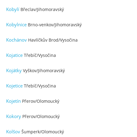
Kobylí
Břeclav/Jihomoravský
Kobylnice
Brno-venkov/Jihomoravský
Kochánov
Havlíčkův Brod/Vysočina
Kojatice
Třebíč/Vysočina
Kojátky
Vyškov/Jihomoravský
Kojetice
Třebíč/Vysočina
Kojetín
Přerov/Olomoucký
Kokory
Přerov/Olomoucký
Kolšov
Šumperk/Olomoucký