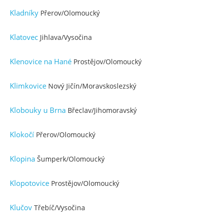
Kladníky
Přerov/Olomoucký
Klatovec
Jihlava/Vysočina
Klenovice na Hané
Prostějov/Olomoucký
Klimkovice
Nový Jičín/Moravskoslezský
Klobouky u Brna
Břeclav/Jihomoravský
Klokočí
Přerov/Olomoucký
Klopina
Šumperk/Olomoucký
Klopotovice
Prostějov/Olomoucký
Klučov
Třebíč/Vysočina