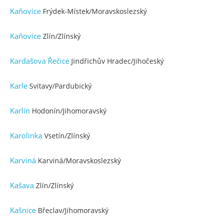
Kaňovice
Frýdek-Místek/Moravskoslezský
Kaňovice
Zlín/Zlínský
Kardašova Řečice
Jindřichův Hradec/Jihočeský
Karle
Svitavy/Pardubický
Karlín
Hodonín/Jihomoravský
Karolinka
Vsetín/Zlínský
Karviná
Karviná/Moravskoslezský
Kašava
Zlín/Zlínský
Kašnice
Břeclav/Jihomoravský