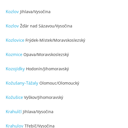
Kozlov
Jihlava/Vysočina
Kozlov
Žďár nad Sázavou/Vysočina
Kozlovice
Frýdek-Místek/Moravskoslezský
Kozmice
Opava/Moravskoslezský
Kozojídky
Hodonín/Jihomoravský
Kožušany-Tážaly
Olomouc/Olomoucký
Kožušice
Vyškov/Jihomoravský
Krahulčí
Jihlava/Vysočina
Krahulov
Třebíč/Vysočina