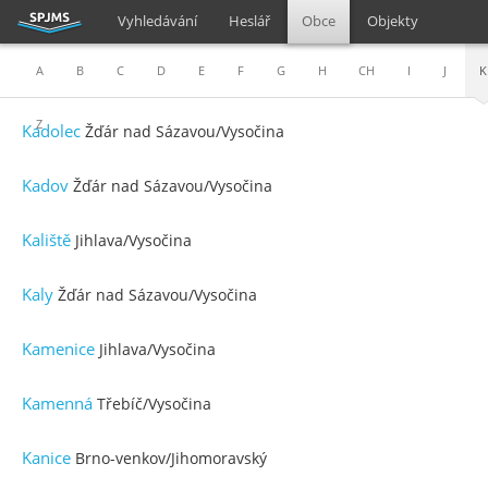
Vyhledávání
Heslář
Obce
Objekty
A
B
C
D
E
F
G
H
CH
I
J
K
Z
Kadolec
Žďár nad Sázavou/Vysočina
Kadov
Žďár nad Sázavou/Vysočina
Kaliště
Jihlava/Vysočina
Kaly
Žďár nad Sázavou/Vysočina
Kamenice
Jihlava/Vysočina
Kamenná
Třebíč/Vysočina
Kanice
Brno-venkov/Jihomoravský