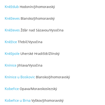
Kněždub
Hodonín/Jihomoravský
Kněževes
Blansko/Jihomoravský
Kněževes
Žďár nad Sázavou/Vysočina
Kněžice
Třebíč/Vysočina
Kněžpole
Uherské Hradiště/Zlínský
Knínice
Jihlava/Vysočina
Knínice u Boskovic
Blansko/Jihomoravský
Kobeřice
Opava/Moravskoslezský
Kobeřice u Brna
Vyškov/Jihomoravský