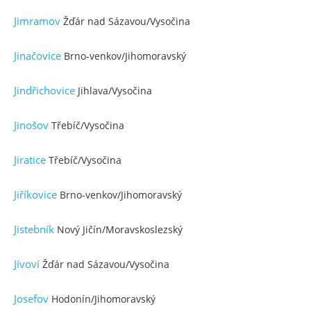
Jimramov
Žďár nad Sázavou/Vysočina
Jinačovice
Brno-venkov/Jihomoravský
Jindřichovice
Jihlava/Vysočina
Jinošov
Třebíč/Vysočina
Jiratice
Třebíč/Vysočina
Jiříkovice
Brno-venkov/Jihomoravský
Jistebník
Nový Jičín/Moravskoslezský
Jívoví
Žďár nad Sázavou/Vysočina
Josefov
Hodonín/Jihomoravský