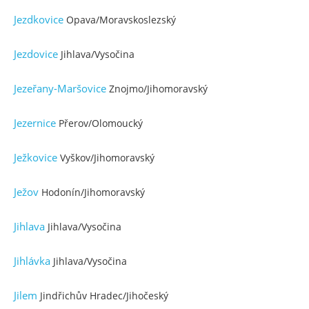
Jezdkovice
Opava/Moravskoslezský
Jezdovice
Jihlava/Vysočina
Jezeřany-Maršovice
Znojmo/Jihomoravský
Jezernice
Přerov/Olomoucký
Ježkovice
Vyškov/Jihomoravský
Ježov
Hodonín/Jihomoravský
Jihlava
Jihlava/Vysočina
Jihlávka
Jihlava/Vysočina
Jilem
Jindřichův Hradec/Jihočeský