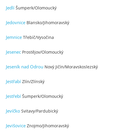
Jedlí
Šumperk/Olomoucký
Jedovnice
Blansko/Jihomoravský
Jemnice
Třebíč/Vysočina
Jesenec
Prostějov/Olomoucký
Jeseník nad Odrou
Nový Jičín/Moravskoslezský
Jestřabí
Zlín/Zlínský
Jestřebí
Šumperk/Olomoucký
Jevíčko
Svitavy/Pardubický
Jevišovice
Znojmo/Jihomoravský