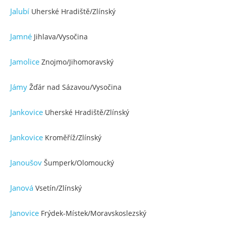
Jalubí
Uherské Hradiště/Zlínský
Jamné
Jihlava/Vysočina
Jamolice
Znojmo/Jihomoravský
Jámy
Žďár nad Sázavou/Vysočina
Jankovice
Uherské Hradiště/Zlínský
Jankovice
Kroměříž/Zlínský
Janoušov
Šumperk/Olomoucký
Janová
Vsetín/Zlínský
Janovice
Frýdek-Místek/Moravskoslezský