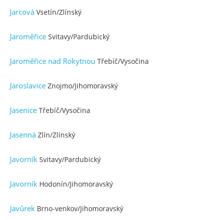
Jarcová
Vsetín/Zlínský
Jaroměřice
Svitavy/Pardubický
Jaroměřice nad Rokytnou
Třebíč/Vysočina
Jaroslavice
Znojmo/Jihomoravský
Jasenice
Třebíč/Vysočina
Jasenná
Zlín/Zlínský
Javorník
Svitavy/Pardubický
Javorník
Hodonín/Jihomoravský
Javůrek
Brno-venkov/Jihomoravský