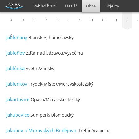
Vyhledávání
Heslář
Obce
Objekty
A
B
C
D
E
F
G
H
CH
I
J
K
Z
Jabloňany
Blansko/Jihomoravský
Jabloňov
Žďár nad Sázavou/Vysočina
Jablůnka
Vsetín/Zlínský
Jablunkov
Frýdek-Místek/Moravskoslezský
Jakartovice
Opava/Moravskoslezský
Jakubovice
Šumperk/Olomoucký
Jakubov u Moravských Budějovic
Třebíč/Vysočina