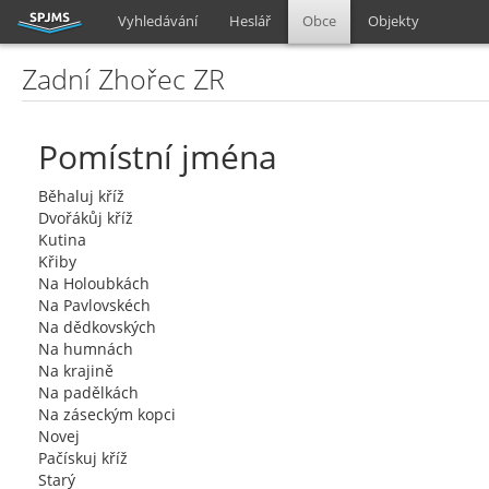
Vyhledávání
Heslář
Obce
Objekty
Zadní Zhořec ZR
Pomístní jména
Běhaluj kříž
Dvořákůj kříž
Kutina
Křiby
Na Holoubkách
Na Pavlovskéch
Na dědkovských
Na humnách
Na krajině
Na padělkách
Na záseckým kopci
Novej
Pačískuj kříž
Starý