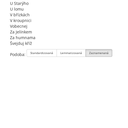
U Starýho
U lomu
V břízkách
V kroupnici
Vobecnej
Za Jelínkem
Za humnama
Švejduj kříž
Standardizovaná
Lemmatizovaná
Zaznamenaná
Podoba: