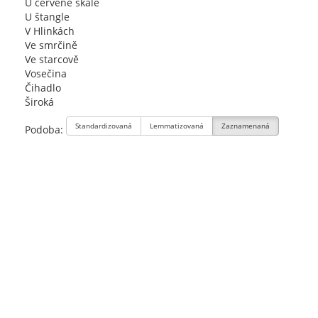
U červené skale
U štangle
V Hlinkách
Ve smrčině
Ve starcově
Vosečina
Čihadlo
Široká
Standardizovaná
Lemmatizovaná
Zaznamenaná
Podoba: