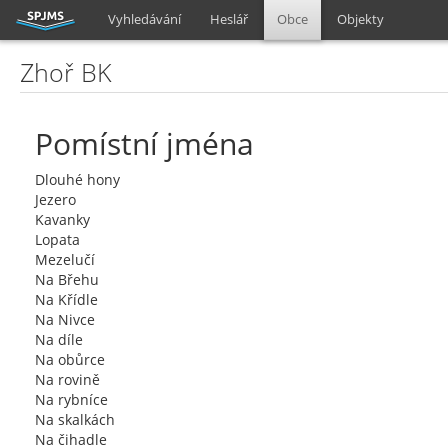
Vyhledávání
Heslář
Obce
Objekty
Zhoř BK
Pomístní jména
Dlouhé hony
Jezero
Kavanky
Lopata
Mezelučí
Na Břehu
Na Křídle
Na Nivce
Na díle
Na obůrce
Na rovině
Na rybníce
Na skalkách
Na čihadle