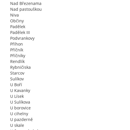
Nad Březenama
Nad pastouškou
Niva
Občiny
Padělek
Padělek III
Podvrankovy
Příhon
Příčník
Příčníky
Rendlík
Rybničiska
Starcov
Sulíkov
U Boří
U Kavanky
U Lísek
U Sulíkova
U borovice
U cihelny
U pazderně
U skale