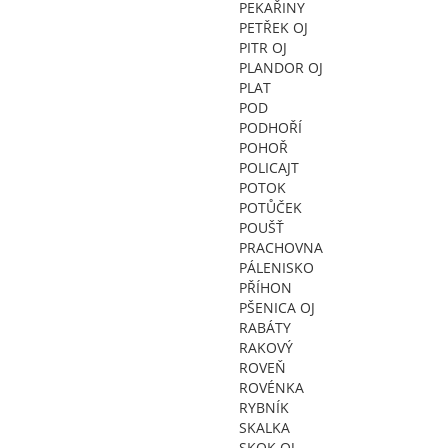
PEKAŘINY
PETŘEK OJ
PITR OJ
PLANDOR OJ
PLAT
POD
PODHOŘÍ
POHOŘ
POLICAJT
POTOK
POTŮČEK
POUŠŤ
PRACHOVNA
PÁLENISKO
PŘÍHON
PŠENICA OJ
RABÁTY
RAKOVÝ
ROVEŇ
ROVÉNKA
RYBNÍK
SKALKA
SKOK OJ