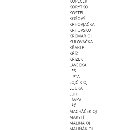
KOPEČEK
KORÝTKO
KOSTEL
KOŠOVÝ
KRHOVJAČKA
KRHOVSKO
KRČMÁŘ OJ
KULOVAČKA
KŘAKLE
KŘÍŽ
KŘÍŽEK
LAVEČKA
LES
LIPTA
LOJČÍK OJ
LOUKA
LUH
LÁVKA
LÉČ
MACHÁČEK OJ
MAKYTÍ
MALINA OJ
MALIŇÁK OJ