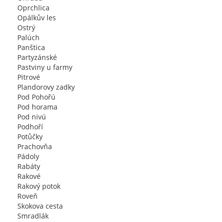
Oprchlica
Opálkův les
Ostrý
Palúch
Panštica
Partyzánské
Pastviny u farmy
Pitrové
Plandorovy zadky
Pod Pohořú
Pod horama
Pod nivú
Podhoří
Potůčky
Prachovňa
Pádoly
Rabáty
Rakové
Rakový potok
Roveň
Skokova cesta
Smradlák