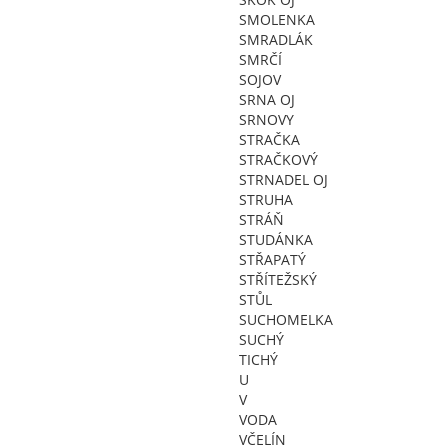
SMOLENKA
SMRADLÁK
SMRČÍ
SOJOV
SRNA OJ
SRNOVY
STRAČKA
STRAČKOVÝ
STRNADEL OJ
STRUHA
STRÁŇ
STUDÁNKA
STŘAPATÝ
STŘÍTEŽSKÝ
STŮL
SUCHOMELKA
SUCHÝ
TICHÝ
U
V
VODA
VČELÍN