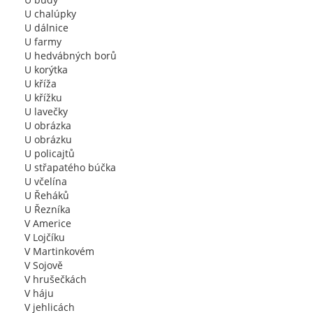
U chalúpky
U dálnice
U farmy
U hedvábných borů
U korýtka
U kříža
U křížku
U lavečky
U obrázka
U obrázku
U policajtů
U střapatého búčka
U včelína
U Řeháků
U Řezníka
V Americe
V Lojčíku
V Martinkovém
V Sojově
V hrušečkách
V háju
V jehlicách