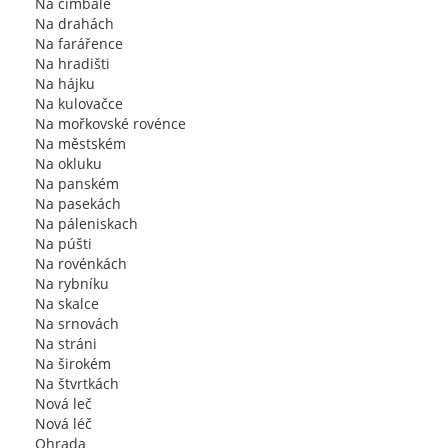
Na cimbále
Na drahách
Na farářence
Na hradišti
Na hájku
Na kulovačce
Na mořkovské rovénce
Na městském
Na okluku
Na panském
Na pasekách
Na páleniskach
Na púšti
Na rovénkách
Na rybníku
Na skalce
Na srnovách
Na stráni
Na širokém
Na štvrtkách
Nová leč
Nová léč
Ohrada