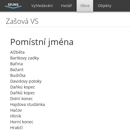
Vyhledávání
Heslář
Obce
Objekty
Zašová VS
Pomístní jména
Alžběta
Bartkovy zadky
Bařina
Bažant
Budička
Davidovy potoky
Daňkú kopec
Daňků kopec
Dolní konec
Hajdova studánka
Hačov
Hliník
Horní konec
Hrabčí