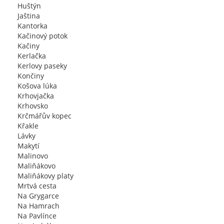
Huštýn
Jaština
Kantorka
Kačinový potok
Kačiny
Kerlačka
Kerlovy paseky
Končiny
Košova lúka
Krhovjačka
Krhovsko
Krčmářův kopec
Křakle
Lávky
Makytí
Malinovo
Maliňákovo
Maliňákovy platy
Mrtvá cesta
Na Grygarce
Na Hamrach
Na Pavlínce