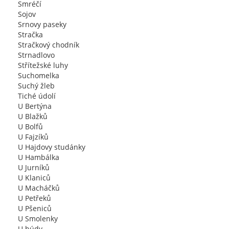
Smréčí
Sojov
Srnovy paseky
Stračka
Stračkový chodník
Strnadlovo
Střítežské luhy
Suchomelka
Suchý žleb
Tiché údolí
U Bertýna
U Blažků
U Bolfů
U Fajzíků
U Hajdovy studánky
U Hambálka
U Jurníků
U Klaniců
U Macháčků
U Petřeků
U Pšeniců
U Smolenky
U búdy