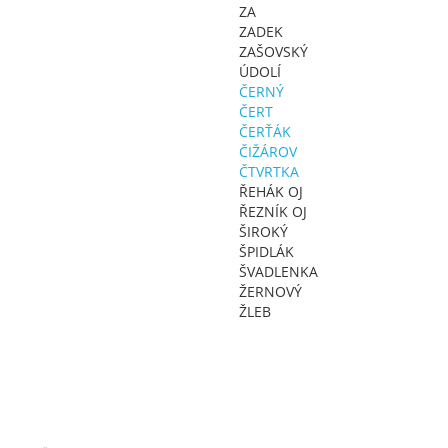
ZA
ZADEK
ZAŠOVSKÝ
ÚDOLÍ
ČERNÝ
ČERT
ČERŤÁK
ČIŽÁROV
ČTVRTKA
ŘEHÁK OJ
ŘEZNÍK OJ
ŠIROKÝ
ŠPIDLÁK
ŠVADLENKA
ŽERNOVÝ
ŽLEB