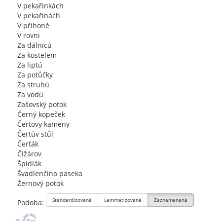
V pekařinkách
V pekařinách
V příhoně
V rovni
Za dálnicú
Za kostelem
Za liptú
Za potůčky
Za struhú
Za vodú
Zašovský potok
Černý kopeček
Čertovy kameny
Čertův stůl
Čerťák
Čižárov
Špidlák
Švadlenčina paseka
Žernový potok
Standardizovaná
Lemmatizovaná
Zaznamenaná
Podoba: