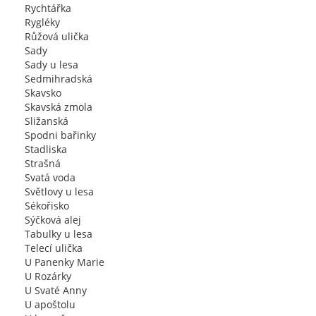
Rychtářka
Rygléky
Růžová ulička
Sady
Sady u lesa
Sedmihradská
Skavsko
Skavská zmola
Sližanská
Spodni bařinky
Stadliska
Strašná
Svatá voda
Světlovy u lesa
Sékořisko
Sýčková alej
Tabulky u lesa
Telecí ulička
U Panenky Marie
U Rozárky
U Svaté Anny
U apoštolu