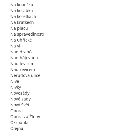
Na kopečku
Na korábku
Na korétkách
Na krátkéch
Na placu
Na spravedlnosti
Na uhřické
Na vili
Nad drahó
Nad hájovnou
Nad levirem
Nad revirem
Nerudova ulice
Nive
Nivky
Novosády
Nové sady
Nový Svět
Obora
Obora za Žleby
Okrouhlá
Olejna