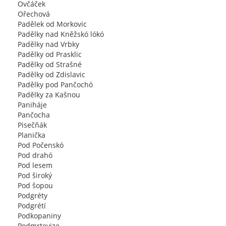
Ovčáček
Ořechová
Padělek od Morkovic
Padělky nad Kněžskó lókó
Padělky nad Vrbky
Padělky od Prasklic
Padělky od Strašné
Padělky od Zdislavic
Padělky pod Pančochó
Padělky za Kašnou
Paniháje
Pančocha
Pisečňák
Planička
Pod Počenskó
Pod drahó
Pod lesem
Pod široký
Pod šopou
Podgréty
Podgrétí
Podkopaniny
Podmrtevize