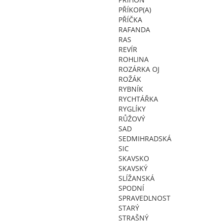
PŘÍKOP(A)
PŘÍČKA
RAFANDA
RAS
REVÍR
ROHLINA
ROZÁRKA OJ
ROŽÁK
RYBNÍK
RYCHTÁŘKA
RYGLÍKY
RŮŽOVÝ
SAD
SEDMIHRADSKÁ
SIC
SKAVSKO
SKAVSKÝ
SLÍŽANSKÁ
SPODNÍ
SPRAVEDLNOST
STARÝ
STRAŠNÝ