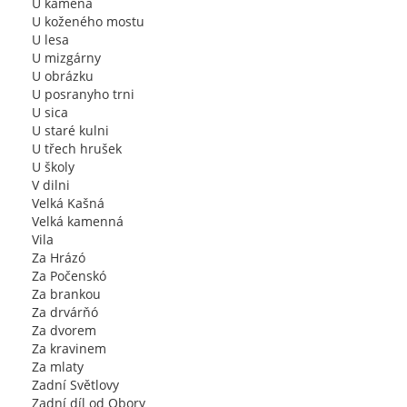
U kameňa
U koženého mostu
U lesa
U mizgárny
U obrázku
U posranyho trni
U sica
U staré kulni
U třech hrušek
U školy
V dilni
Velká Kašná
Velká kamenná
Vila
Za Hrázó
Za Počenskó
Za brankou
Za drvárňó
Za dvorem
Za kravinem
Za mlaty
Zadní Světlovy
Zadní díl od Obory