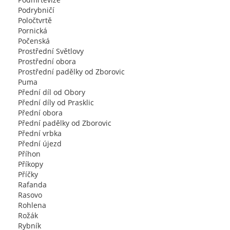
Podrybničí
Poločtvrtě
Pornická
Počenská
Prostřední Světlovy
Prostřední obora
Prostřední padělky od Zborovic
Puma
Přední díl od Obory
Přední díly od Prasklic
Přední obora
Přední padělky od Zborovic
Přední vrbka
Přední újezd
Příhon
Příkopy
Příčky
Rafanda
Rasovo
Rohlena
Rožák
Rybník