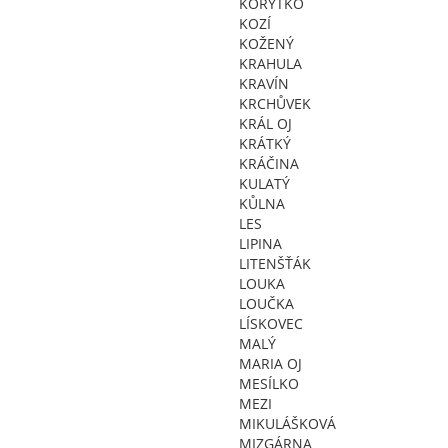
KORÝTKO
KOZÍ
KOŽENÝ
KRAHULA
KRAVÍN
KRCHŮVEK
KRÁL OJ
KRÁTKÝ
KRÁČINA
KULATÝ
KŮLNA
LES
LIPINA
LITENŠŤÁK
LOUKA
LOUČKA
LÍSKOVEC
MALÝ
MARIA OJ
MESÍLKO
MEZI
MIKULÁŠKOVÁ
MIZGÁRNA