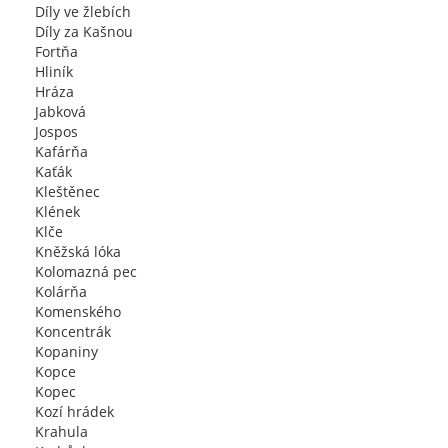
Díly ve žlebích
Díly za Kašnou
Fortňa
Hliník
Hráza
Jabková
Jospos
Kafárňa
Kaťák
Kleštěnec
Klének
Klče
Kněžská lóka
Kolomazná pec
Kolárňa
Komenského
Koncentrák
Kopaniny
Kopce
Kopec
Kozí hrádek
Krahula