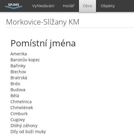
Vyhledávání
Heslář
Obce
Objekty
Morkovice-Slížany KM
Pomístní jména
Amerika
Baronův kopec
Bařinky
Blechov
Bratrská
Brdo
Budova
Bělá
Chmelnica
Chmelének
Cimburk
Cugovy
Dlóhý záhony
Díly od boží muky