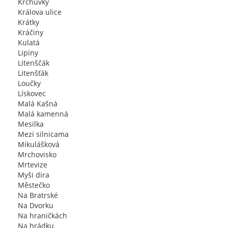
Krchůvky
Králova ulice
Krátky
Kráčiny
Kulatá
Lipiny
Litenščák
Litenšťák
Loučky
Lískovec
Malá Kašná
Malá kamenná
Mesilka
Mezi silnicama
Mikulášková
Mrchovisko
Mrtevize
Myši dira
Městečko
Na Bratrské
Na Dvorku
Na hraničkách
Na hrádku