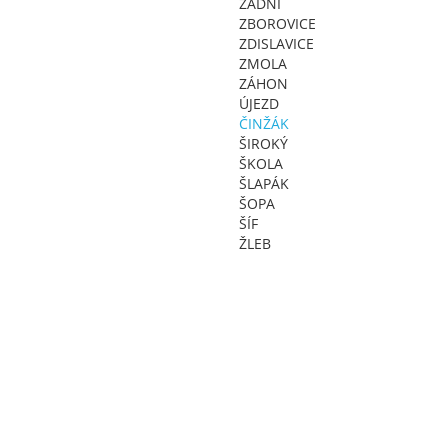
ZADNÍ
ZBOROVICE
ZDISLAVICE
ZMOLA
ZÁHON
ÚJEZD
ČINŽÁK
ŠIROKÝ
ŠKOLA
ŠLAPÁK
ŠOPA
ŠÍF
ŽLEB