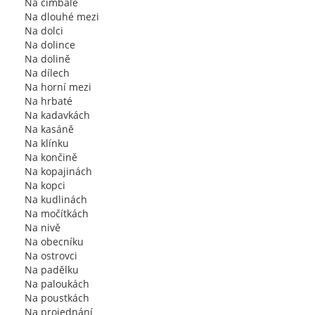
Na cimbále
Na dlouhé mezi
Na dolci
Na dolince
Na dolině
Na dílech
Na horní mezi
Na hrbaté
Na kadavkách
Na kasáně
Na klínku
Na končině
Na kopajinách
Na kopci
Na kudlinách
Na močítkách
Na nivě
Na obecníku
Na ostrovci
Na padělku
Na paloukách
Na poustkách
Na projednání