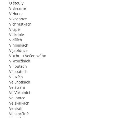
U štouly
V Březině
V Horce
V Vochoze
V chrástkách
V cípě
V drdole
V dílích
V hliníkách
V jablůnce
V krbu u Večenového
V kroužkách
V liputech
V lopatech
V luzích
Ve Lhotkách
Ve Stráni
Ve Vokolnici
Ve lhotce
Ve skalkách
Ve skálí
Ve smrčině