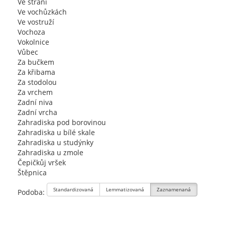
Ve stráni
Ve vochůzkách
Ve vostruží
Vochoza
Vokolnice
Vůbec
Za bučkem
Za křibama
Za stodolou
Za vrchem
Zadní niva
Zadní vrcha
Zahradiska pod borovinou
Zahradiska u bílé skale
Zahradiska u studýnky
Zahradiska u zmole
Čepičkůj vršek
Štěpnica
Standardizovaná
Lemmatizovaná
Zaznamenaná
Podoba: