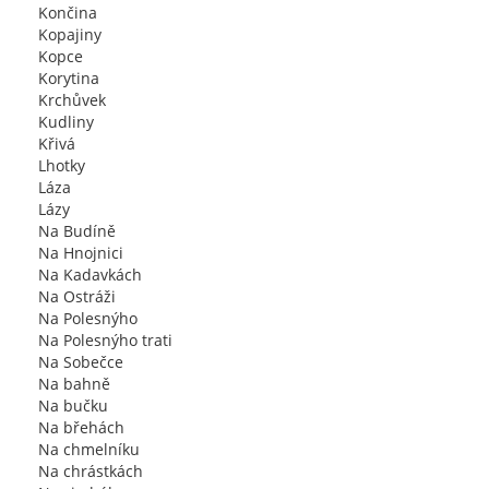
Končina
Kopajiny
Kopce
Korytina
Krchůvek
Kudliny
Křivá
Lhotky
Láza
Lázy
Na Budíně
Na Hnojnici
Na Kadavkách
Na Ostráži
Na Polesnýho
Na Polesnýho trati
Na Sobečce
Na bahně
Na bučku
Na břehách
Na chmelníku
Na chrástkách