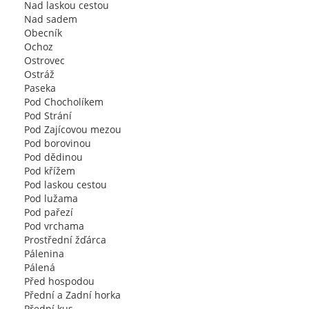
Nad laskou cestou
Nad sadem
Obecník
Ochoz
Ostrovec
Ostráž
Paseka
Pod Chocholíkem
Pod Strání
Pod Zajícovou mezou
Pod borovinou
Pod dědinou
Pod křížem
Pod laskou cestou
Pod lužama
Pod pařezí
Pod vrchama
Prostřední žďárca
Pálenina
Pálená
Před hospodou
Přední a Zadní horka
Přední kus