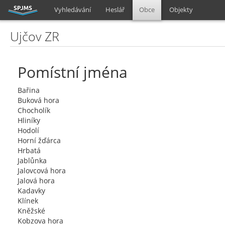
Vyhledávání
Heslář
Obce
Objekty
Ujčov ZR
Pomístní jména
Bařina
Buková hora
Chocholík
Hliníky
Hodolí
Horní žďárca
Hrbatá
Jablůnka
Jalovcová hora
Jalová hora
Kadavky
Klínek
Kněžské
Kobzova hora