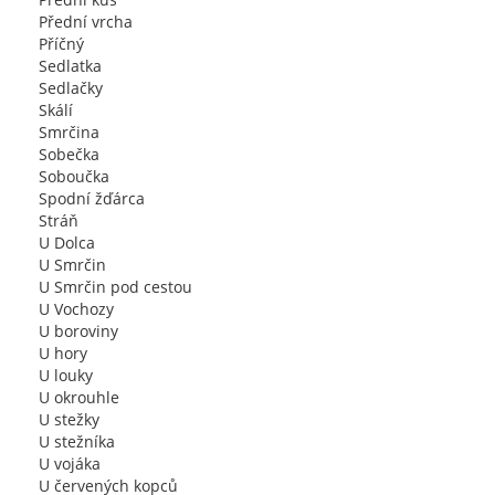
Přední vrcha
Příčný
Sedlatka
Sedlačky
Skálí
Smrčina
Sobečka
Soboučka
Spodní žďárca
Stráň
U Dolca
U Smrčin
U Smrčin pod cestou
U Vochozy
U boroviny
U hory
U louky
U okrouhle
U stežky
U stežníka
U vojáka
U červených kopců