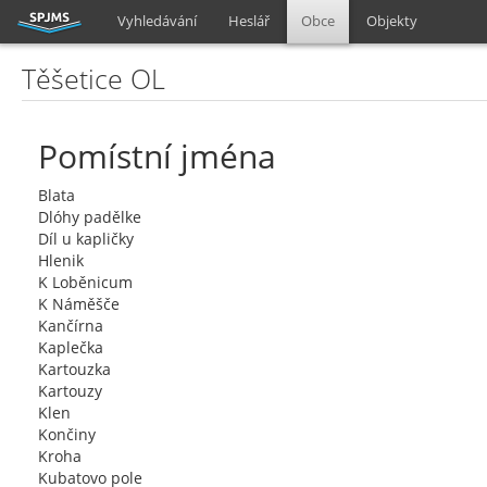
Vyhledávání
Heslář
Obce
Objekty
Těšetice OL
Pomístní jména
Blata
Dlóhy padělke
Díl u kapličky
Hlenik
K Loběnicum
K Náměšče
Kančírna
Kaplečka
Kartouzka
Kartouzy
Klen
Končiny
Kroha
Kubatovo pole