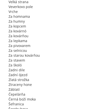
Velká strana
Veverkovo pole
Vrche
Za homnama
Za humny
Za kopcem
Za kovárnó
Za kovárňou
Za lepkama
Za pivovarem
Za selnicou
Za starou kovárňou
Za stavem
Za školó
Zadni dile
Zadní ójezd
Zlatá strožka
Ztraceny hone
Záblatí
Čepelárňa
Černá boží moka
Šefranica
Šeroky hose