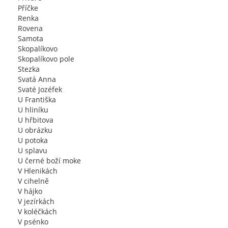
Příčke
Renka
Rovena
Samota
Skopalíkovo
Skopalíkovo pole
Stezka
Svatá Anna
Svaté Jozéfek
U Františka
U hliníku
U hřbitova
U obrázku
U potoka
U splavu
U černé boží moke
V Hlenikách
V cihelně
V hájko
V jezírkách
V koléčkách
V psénko