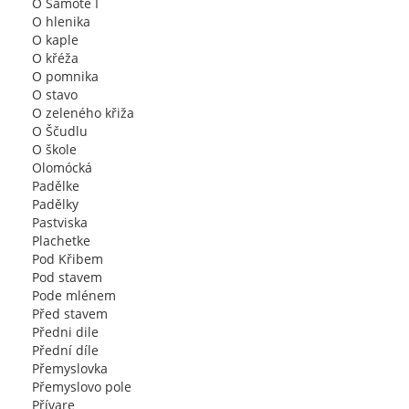
O Samote I
O hlenika
O kaple
O křéža
O pomnika
O stavo
O zeleného křiža
O Ščudlu
O škole
Olomócká
Padělke
Padělky
Pastviska
Plachetke
Pod Křibem
Pod stavem
Pode mlénem
Před stavem
Předni dile
Přední díle
Přemyslovka
Přemyslovo pole
Přívare