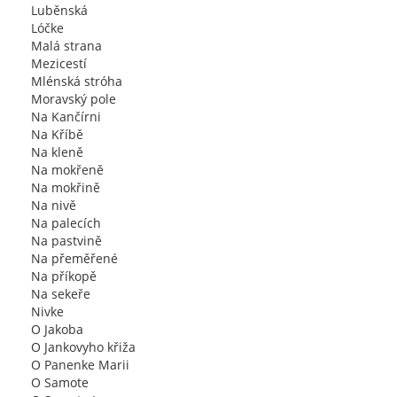
Luběnská
Lóčke
Malá strana
Mezicestí
Mlénská stróha
Moravský pole
Na Kančírni
Na Kříbě
Na kleně
Na mokřeně
Na mokřině
Na nivě
Na palecích
Na pastvině
Na přeměřené
Na příkopě
Na sekeře
Nivke
O Jakoba
O Jankovyho křiža
O Panenke Marii
O Samote