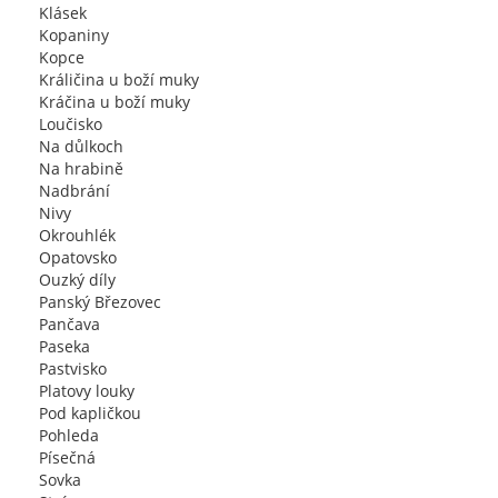
Klásek
Kopaniny
Kopce
Králičina u boží muky
Kráčina u boží muky
Loučisko
Na důlkoch
Na hrabině
Nadbrání
Nivy
Okrouhlék
Opatovsko
Ouzký díly
Panský Březovec
Pančava
Paseka
Pastvisko
Platovy louky
Pod kapličkou
Pohleda
Písečná
Sovka