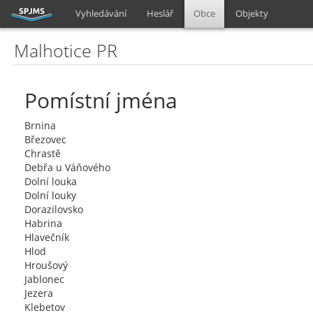
Vyhledávání
Heslář
Obce
Objekty
Malhotice PR
Pomístní jména
Brnina
Březovec
Chrastě
Debřa u Váňového
Dolní louka
Dolní louky
Dorazilovsko
Habrina
Hlavečník
Hlod
Hroušový
Jablonec
Jezera
Klebetov