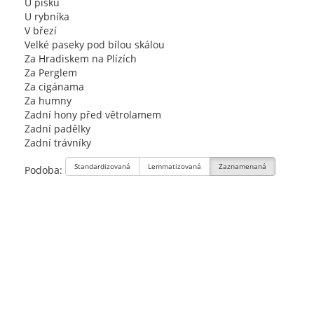
U písků
U rybníka
V březí
Velké paseky pod bílou skálou
Za Hradiskem na Plízích
Za Perglem
Za cigánama
Za humny
Zadní hony před větrolamem
Zadní padělky
Zadní trávníky
Standardizovaná
Lemmatizovaná
Zaznamenaná
Podoba: