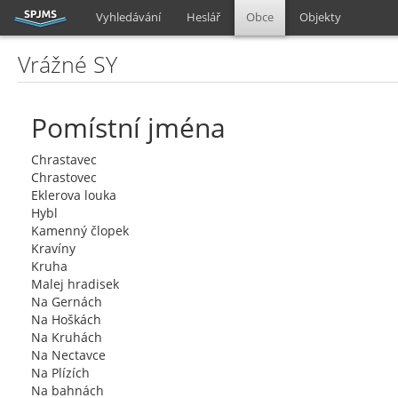
Vyhledávání
Heslář
Obce
Objekty
Vrážné SY
Pomístní jména
Chrastavec
Chrastovec
Eklerova louka
Hybl
Kamenný člopek
Kravíny
Kruha
Malej hradisek
Na Gernách
Na Hoškách
Na Kruhách
Na Nectavce
Na Plízích
Na bahnách