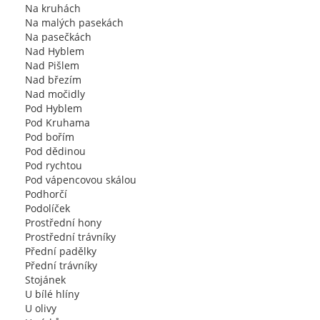
Na kruhách
Na malých pasekách
Na pasečkách
Nad Hyblem
Nad Pišlem
Nad březím
Nad močidly
Pod Hyblem
Pod Kruhama
Pod bořím
Pod dědinou
Pod rychtou
Pod vápencovou skálou
Podhorčí
Podolíček
Prostřední hony
Prostřední trávníky
Přední padělky
Přední trávníky
Stojánek
U bílé hlíny
U olivy