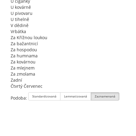
U cigánky
U kovárně
U pivovaru
U tihelně
V dědině
Vrbátka
Za Křížnou loukou
Za bažantnicí
Za hospodou
Za humnama
Za kovárnou
Za mlejnem
Za zmolama
Zadní
Čtvrtý Červenec
Standardizovaná
Lemmatizovaná
Zaznamenaná
Podoba: