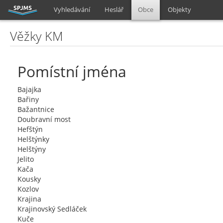
Vyhledávání
Heslář
Obce
Objekty
Věžky KM
Pomístní jména
Bajajka
Bařiny
Bažantnice
Doubravní most
Hefštýn
Helštýnky
Helštýny
Jelito
Kača
Kousky
Kozlov
Krajina
Krajinovský Sedláček
Kuče