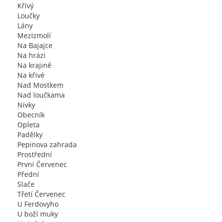
Křívý
Loučky
Lány
Mezizmolí
Na Bajajce
Na hrázi
Na krajině
Na křivé
Nad Mostkem
Nad loučkama
Nivky
Obecník
Opleta
Padělky
Pepinova zahrada
Prostřední
První Červenec
Přední
Slače
Třetí Červenec
U Ferdovyho
U boží muky