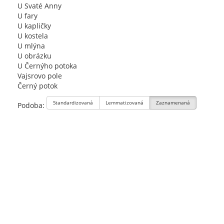
U Svaté Anny
U fary
U kapličky
U kostela
U mlýna
U obrázku
U Černýho potoka
Vajsrovo pole
Černý potok
Standardizovaná
Lemmatizovaná
Zaznamenaná
Podoba: