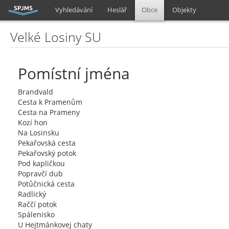
Vyhledávání
Heslář
Obce
Objekty
Velké Losiny SU
Pomístní jména
Brandvald
Cesta k Pramenům
Cesta na Prameny
Kozí hon
Na Losinsku
Pekařovská cesta
Pekařovský potok
Pod kapličkou
Popravčí dub
Potůčnická cesta
Radlický
Raččí potok
Spálenisko
U Hejtmánkovej chaty