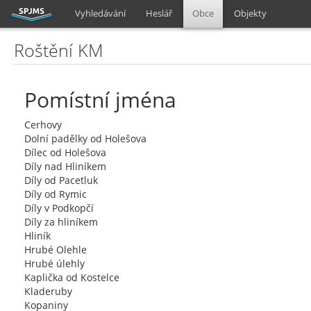
Vyhledávání
Heslář
Obce
Objekty
Roštění KM
Pomístní jména
Cerhovy
Dolní padělky od Holešova
Dílec od Holešova
Díly nad Hliníkem
Díly od Pacetluk
Díly od Rymic
Díly v Podkopčí
Díly za hliníkem
Hliník
Hrubé Olehle
Hrubé úlehly
Kaplička od Kostelce
Kladeruby
Kopaniny