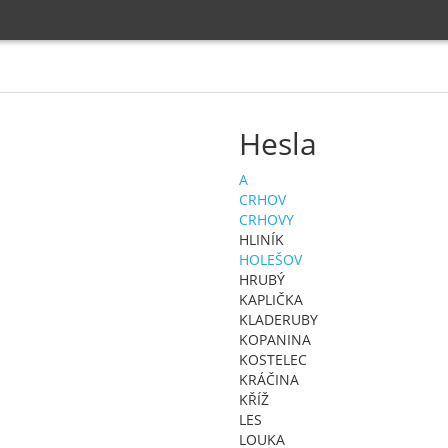
Hesla
A
CRHOV
CRHOVY
HLINÍK
HOLEŠOV
HRUBÝ
KAPLIČKA
KLADERUBY
KOPANINA
KOSTELEC
KRÁČINA
KŘÍŽ
LES
LOUKA