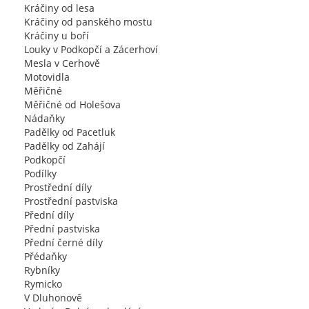
Kráčiny od lesa
Kráčiny od panského mostu
Kráčiny u boří
Louky v Podkopčí a Zácerhoví
Mesla v Cerhově
Motovidla
Měřičné
Měřičné od Holešova
Nádaňky
Padělky od Pacetluk
Padělky od Zahájí
Podkopčí
Podílky
Prostřední díly
Prostřední pastviska
Přední díly
Přední pastviska
Přední černé díly
Přédaňky
Rybníky
Rymicko
V Dluhonově