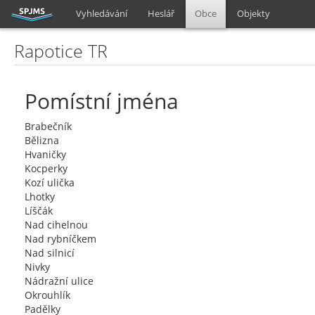
Vyhledávání
Heslář
Obce
Objekty
Rapotice TR
Pomístní jména
Brabečník
Bělizna
Hvaničky
Kocperky
Kozí ulička
Lhotky
Líščák
Nad cihelnou
Nad rybníčkem
Nad silnicí
Nivky
Nádražní ulice
Okrouhlík
Padělky