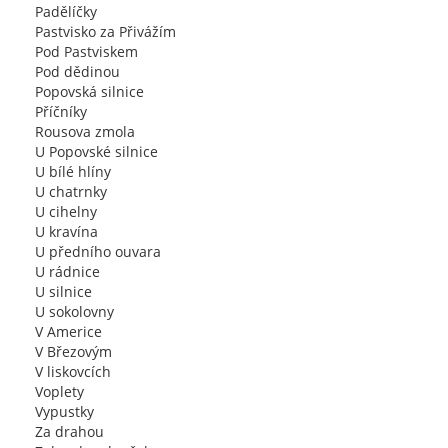
Padělíčky
Pastvisko za Přivážím
Pod Pastviskem
Pod dědinou
Popovská silnice
Příčníky
Rousova zmola
U Popovské silnice
U bílé hlíny
U chatrnky
U cihelny
U kravína
U předního ouvara
U rádnice
U silnice
U sokolovny
V Americe
V Březovým
V liskovcích
Voplety
Vypustky
Za drahou