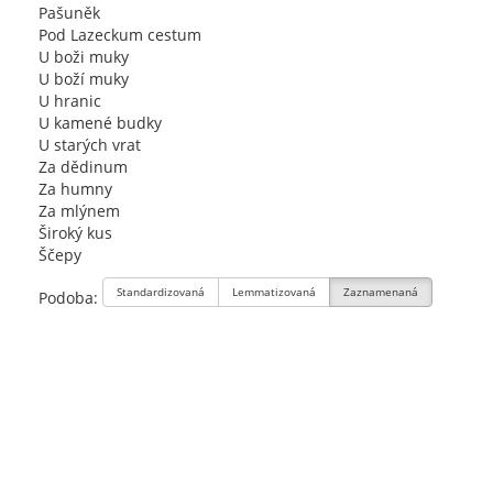
Pašuněk
Pod Lazeckum cestum
U boži muky
U boží muky
U hranic
U kamené budky
U starých vrat
Za dědinum
Za humny
Za mlýnem
Široký kus
Ščepy
Standardizovaná
Lemmatizovaná
Zaznamenaná
Podoba: