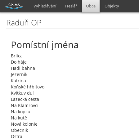
Vyhledávání
Heslář
Obce
Objekty
Raduň OP
Pomístní jména
Brlica
Do háje
Hadi bahna
Jezerník
Katrina
Koňské hřbitovo
Kvitkuv dul
Lazecká cesta
Na Klamrovci
Na kopcu
Na kutě
Nová kolonie
Obecnik
Ostrá