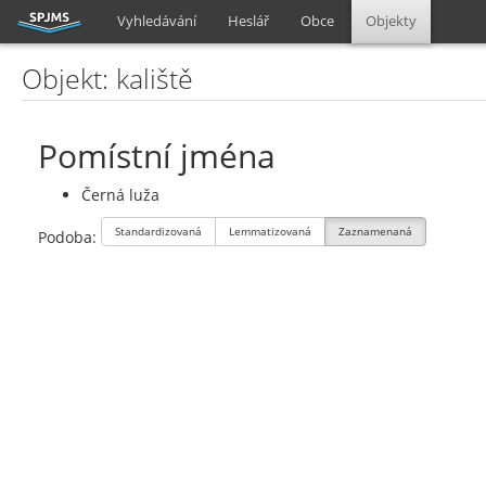
Vyhledávání
Heslář
Obce
Objekty
Objekt: kaliště
Pomístní jména
Černá luža
Standardizovaná
Lemmatizovaná
Zaznamenaná
Podoba: