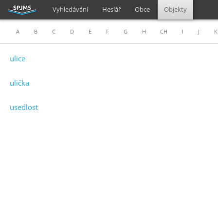
Vyhledávání
Heslář
Obce
Objekty
A
B
C
D
E
F
G
H
CH
I
J
K
ulice
ulička
usedlost