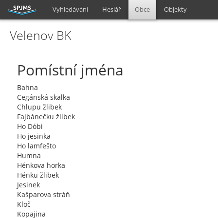
Vyhledávání
Heslář
Obce
Objekty
Velenov BK
Pomístní jména
Bahna
Cegánská skalka
Chlupu žlibek
Fajbánečku žlibek
Ho Dóbi
Ho jesinka
Ho lamfešto
Humna
Hénkova horka
Hénku žlibek
Jesinek
Kašparova stráň
Kloč
Kopajina