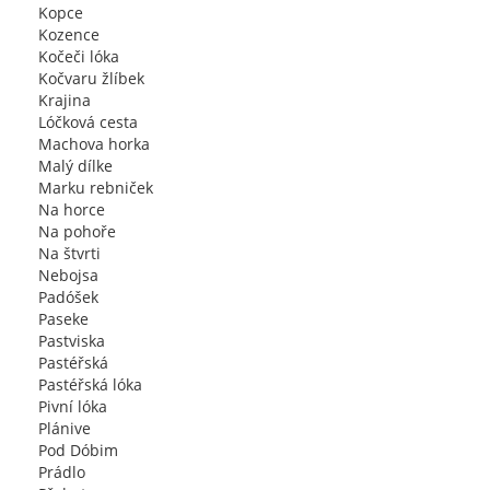
Kopce
Kozence
Kočeči lóka
Kočvaru žlíbek
Krajina
Lóčková cesta
Machova horka
Malý dílke
Marku rebniček
Na horce
Na pohoře
Na štvrti
Nebojsa
Padóšek
Paseke
Pastviska
Pastéřská
Pastéřská lóka
Pivní lóka
Plánive
Pod Dóbim
Prádlo