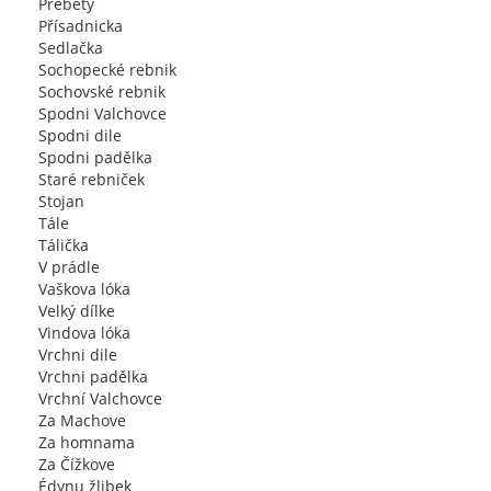
Přebety
Přísadnicka
Sedlačka
Sochopecké rebnik
Sochovské rebnik
Spodni Valchovce
Spodni dile
Spodni padělka
Staré rebniček
Stojan
Tále
Tálička
V prádle
Vaškova lóka
Velký dílke
Vindova lóka
Vrchni dile
Vrchni padělka
Vrchní Valchovce
Za Machove
Za homnama
Za Čížkove
Édynu žlibek