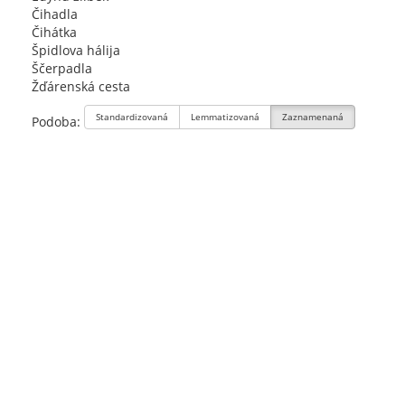
Čihadla
Čihátka
Špidlova hálija
Ščerpadla
Žďárenská cesta
Standardizovaná
Lemmatizovaná
Zaznamenaná
Podoba: