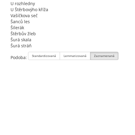
U rozhledny
U Štěrbovýho kříža
Vašíčkova seč
Šanců les
Šilerák
Štěrbův žleb
Šurá skala
Šurá stráň
Standardizovaná
Lemmatizovaná
Zaznamenaná
Podoba: