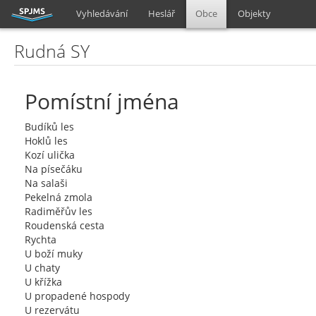
Vyhledávání
Heslář
Obce
Objekty
Rudná SY
Pomístní jména
Budíků les
Hoklů les
Kozí ulička
Na písečáku
Na salaši
Pekelná zmola
Radiměřův les
Roudenská cesta
Rychta
U boží muky
U chaty
U křížka
U propadené hospody
U rezervátu