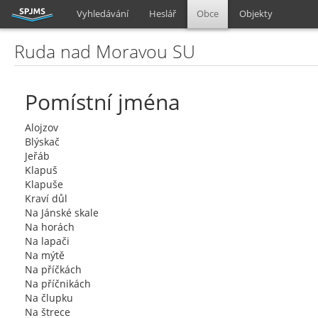
Vyhledávání
Heslář
Obce
Objekty
Ruda nad Moravou SU
Pomístní jména
Alojzov
Blýskač
Jeřáb
Klapuš
Klapuše
Kraví důl
Na Jánské skale
Na horách
Na lapači
Na mýtě
Na příčkách
Na příčnikách
Na člupku
Na štrece