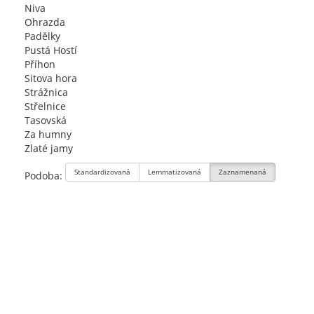
Niva
Ohrazda
Padělky
Pustá Hostí
Příhon
Sitova hora
Strážnica
Střelnice
Tasovská
Za humny
Zlaté jamy
Standardizovaná
Lemmatizovaná
Zaznamenaná
Podoba: