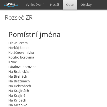
Vyhledávání
Heslář
Obce
Objekty
Rozseč ZR
Pomístní jména
Hlavní cesta
Horkůj kopec
Koláčnova nivka
Kočího borovina
Křibe
Látalova borovina
Na Brabiskách
Na Břehách
Na Březinách
Na Dobrošech
Na Krajinách
Na Krajině
Na Křibech
Na Mešniko