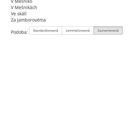
V Mešniko
V Mešnikách
Ve skálí
Za Jamborovéma
Standardizovaná
Lemmatizovaná
Zaznamenaná
Podoba: