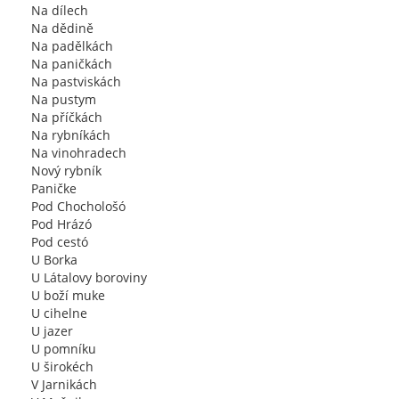
Na dílech
Na dědině
Na padělkách
Na paničkách
Na pastviskách
Na pustym
Na příčkách
Na rybníkách
Na vinohradech
Nový rybník
Paničke
Pod Chochološó
Pod Hrázó
Pod cestó
U Borka
U Látalovy boroviny
U boží muke
U cihelne
U jazer
U pomníku
U širokéch
V Jarnikách