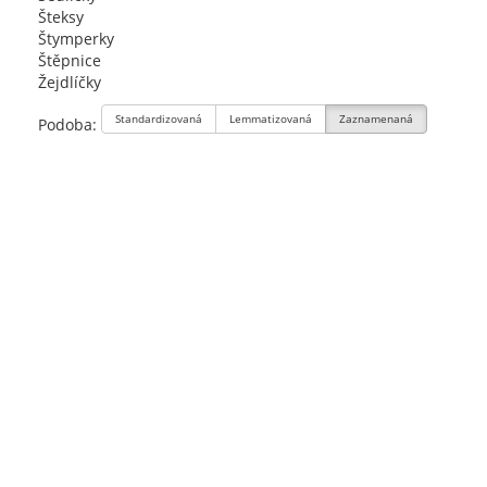
Šteksy
Štymperky
Štěpnice
Žejdlíčky
Standardizovaná
Lemmatizovaná
Zaznamenaná
Podoba: