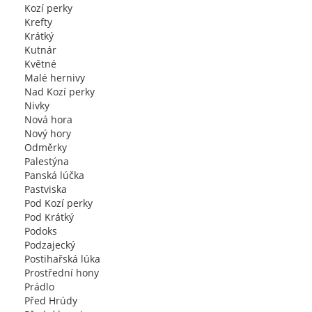
Kozí perky
Krefty
Krátký
Kutnár
Květné
Malé hernivy
Nad Kozí perky
Nivky
Nová hora
Nový hory
Odměrky
Palestýna
Panská lúčka
Pastviska
Pod Kozí perky
Pod Krátký
Podoks
Podzajecký
Postihařská lúka
Prostřední hony
Prádlo
Před Hrúdy