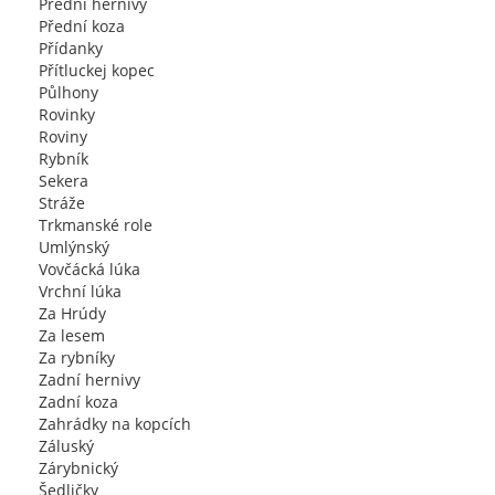
Přední hernivy
Přední koza
Přídanky
Přítluckej kopec
Půlhony
Rovinky
Roviny
Rybník
Sekera
Stráže
Trkmanské role
Umlýnský
Vovčácká lúka
Vrchní lúka
Za Hrúdy
Za lesem
Za rybníky
Zadní hernivy
Zadní koza
Zahrádky na kopcích
Záluský
Zárybnický
Šedličky