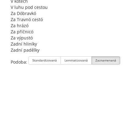
V kótech
V luhu pod cestou
Za Dóbravkó
Za Travnó cestó
Za hrázó
Za příčnicó
Za výpustó
Zadní hliníky
Zadní padělky
Standardizovaná
Lemmatizovaná
Zaznamenaná
Podoba: