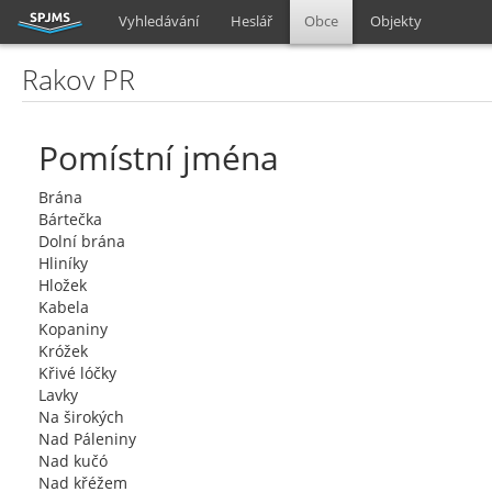
Vyhledávání
Heslář
Obce
Objekty
Rakov PR
Pomístní jména
Brána
Bártečka
Dolní brána
Hliníky
Hložek
Kabela
Kopaniny
Króžek
Křivé lóčky
Lavky
Na širokých
Nad Páleniny
Nad kučó
Nad křéžem