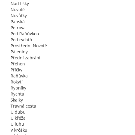
Nad lišky
Novotě
Novůťky
Panská
Petrova
Pod Raňůvkou
Pod rychtó
Prostřední Novotě
Páleniny
Přední zabrání
Přéhon
Příčky
Raňůvka
Rokytí
Rybníky
Rychta
Skalky
Travná cesta
U dubu
U křéža
U luhu
V króžku