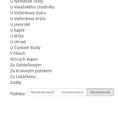
U Německé cesty
U Valašského chodníku
U Vašenkova dubu
U Vašenkova krbla
U javorské
U kaple
U kříža
U ohrad
U Čipkové búdy
V říkách
Vincúch kopec
Za Goldečkovým
Za Královým potokem
Za Lošáčkovu
Zadky
Standardizovaná
Lemmatizovaná
Zaznamenaná
Podoba: