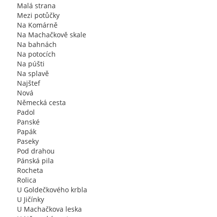
Malá strana
Mezi potůčky
Na Komárně
Na Machačkově skale
Na bahnách
Na potocích
Na púšti
Na splavě
Najštef
Nová
Německá cesta
Padol
Panské
Papák
Paseky
Pod drahou
Pánská pila
Rocheta
Rolica
U Goldečkového krbla
U Jičínky
U Machačkova leska