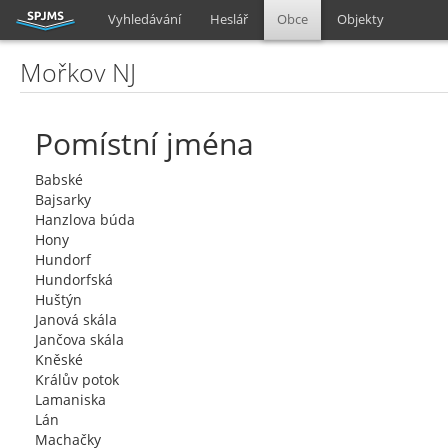
Vyhledávání
Heslář
Obce
Objekty
Mořkov NJ
Pomístní jména
Babské
Bajsarky
Hanzlova búda
Hony
Hundorf
Hundorfská
Huštýn
Janová skála
Jančova skála
Kněské
Králův potok
Lamaniska
Lán
Machačky