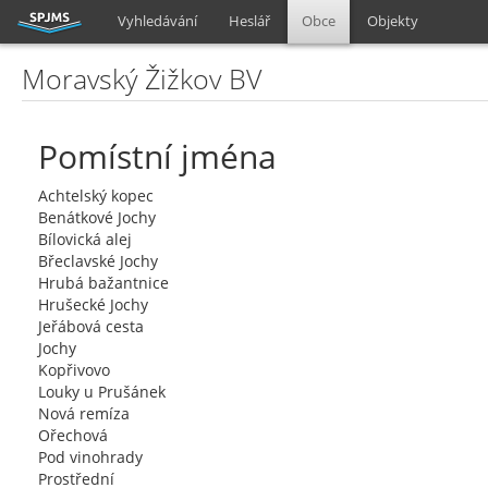
Vyhledávání
Heslář
Obce
Objekty
Moravský Žižkov BV
Pomístní jména
Achtelský kopec
Benátkové Jochy
Bílovická alej
Břeclavské Jochy
Hrubá bažantnice
Hrušecké Jochy
Jeřábová cesta
Jochy
Kopřivovo
Louky u Prušánek
Nová remíza
Ořechová
Pod vinohrady
Prostřední