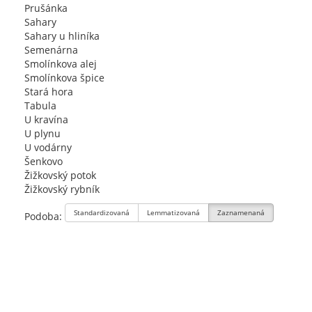
Prušánka
Sahary
Sahary u hliníka
Semenárna
Smolínkova alej
Smolínkova špice
Stará hora
Tabula
U kravína
U plynu
U vodárny
Šenkovo
Žižkovský potok
Žižkovský rybník
Standardizovaná
Lemmatizovaná
Zaznamenaná
Podoba: