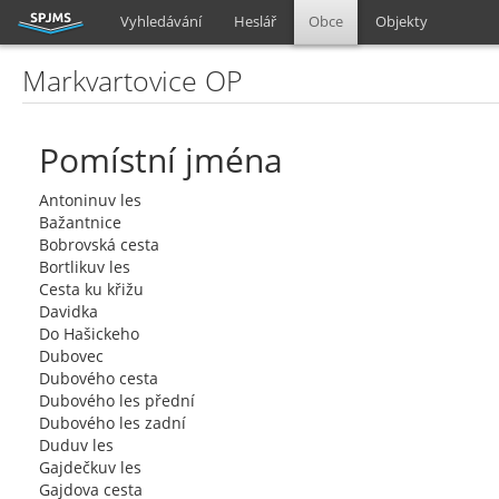
Vyhledávání
Heslář
Obce
Objekty
Markvartovice OP
Pomístní jména
Antoninuv les
Bažantnice
Bobrovská cesta
Bortlikuv les
Cesta ku křižu
Davidka
Do Hašickeho
Dubovec
Dubového cesta
Dubového les přední
Dubového les zadní
Duduv les
Gajdečkuv les
Gajdova cesta