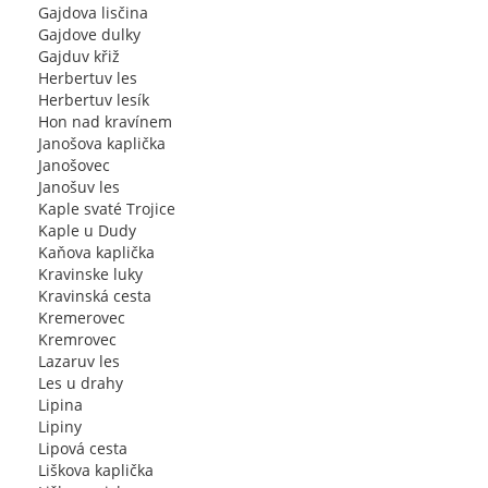
Gajdova lisčina
Gajdove dulky
Gajduv křiž
Herbertuv les
Herbertuv lesík
Hon nad kravínem
Janošova kaplička
Janošovec
Janošuv les
Kaple svaté Trojice
Kaple u Dudy
Kaňova kaplička
Kravinske luky
Kravinská cesta
Kremerovec
Kremrovec
Lazaruv les
Les u drahy
Lipina
Lipiny
Lipová cesta
Liškova kaplička