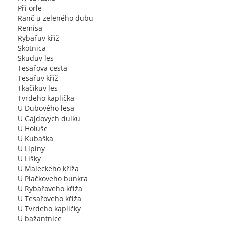
Při orle
Ranč u zeleného dubu
Remisa
Rybařuv křiž
Skotnica
Skuduv les
Tesařova cesta
Tesařuv křiž
Tkačikuv les
Tvrdeho kaplička
U Dubového lesa
U Gajdovych dulku
U Holuše
U Kubaška
U Lipiny
U Lišky
U Maleckeho křiža
U Plačkoveho bunkra
U Rybařoveho křiža
U Tesařoveho křiža
U Tvrdeho kapličky
U bažantnice