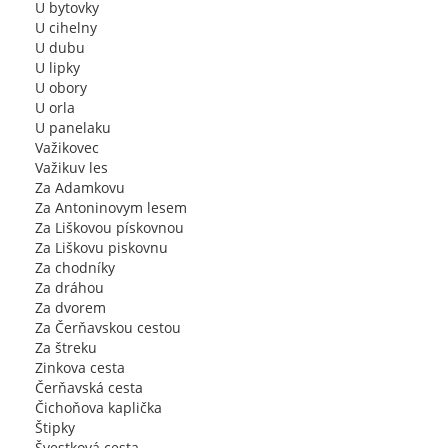
U bytovky
U cihelny
U dubu
U lipky
U obory
U orla
U panelaku
Važikovec
Važikuv les
Za Adamkovu
Za Antoninovym lesem
Za Liškovou pískovnou
Za Liškovu piskovnu
Za chodníky
Za dráhou
Za dvorem
Za Čerňavskou cestou
Za štreku
Zinkova cesta
Čerňavská cesta
Čichoňova kaplička
Štipky
Švestková cesta