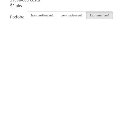
Ščipky
Standardizovaná
Lemmatizovaná
Zaznamenaná
Podoba: