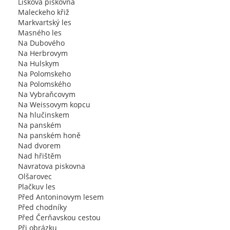
Liškova piskovna
Maleckeho křiž
Markvartský les
Masného les
Na Dubového
Na Herbrovym
Na Hulskym
Na Polomskeho
Na Polomského
Na Vybraňcovym
Na Weissovym kopcu
Na hlučinskem
Na panském
Na panském honě
Nad dvorem
Nad hřištěm
Navratova piskovna
Olšarovec
Plačkuv les
Před Antoninovym lesem
Před chodníky
Před Čerňavskou cestou
Při obrázku