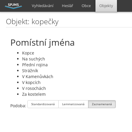
Vyhledávání
Heslář
Obce
Objekty
Objekt: kopečky
Pomístní jména
Kopce
Na suchých
Přední rojina
Strážník
V Kamenůvkách
V kopcích
V rosochách
Za kostelem
Standardizovaná
Lemmatizovaná
Zaznamenaná
Podoba: