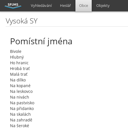
Vyhledávání
Heslář
Obce
Objekty
Vysoká SY
Pomístní jména
Bivole
Hlubný
Ho hranic
Hrobá trať
Malá trať
Na dílko
Na kopané
Na leskovco
Na nivách
Na pastvisko
Na přidanko
Na skalách
Na zahradě
Na šeroké