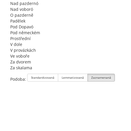
Nad pazdernó
Nad voboró
O pazderně
Padělek
Pod Dopavó
Pod německém
Prostřední
V dole
V provázkách
Ve voboře
Za dvorem
Za skalama
Standardizovaná
Lemmatizovaná
Zaznamenaná
Podoba: