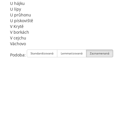
U hájku
U lípy
U průhonu
U pískoviště
V Krytě
V borkách
V cejchu
Váchovo
Standardizovaná
Lemmatizovaná
Zaznamenaná
Podoba: