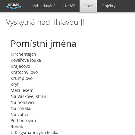
Vyhledávání
Heslář
Obce
Objekty
Vyskytná nad Jihlavou JI
Pomístní jména
Kirchentajch
Kovářova louka
Krajáčovo
Kratochvílovo
Krumplovo
Kryt
Mezi lesem
Na Vaškovej stráni
Na nohavici
Na roháku
Na vobci
Pod borovím
Rohák
U Krígsmanovýho lesíka