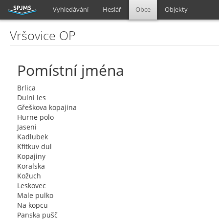
Vyhledávání
Heslář
Obce
Objekty
Vršovice OP
Pomístní jména
Brlica
Dulni les
Gřeškova kopajina
Hurne polo
Jaseni
Kadlubek
Kfitkuv dul
Kopajiny
Koralska
Kožuch
Leskovec
Male pulko
Na kopcu
Panska pušč