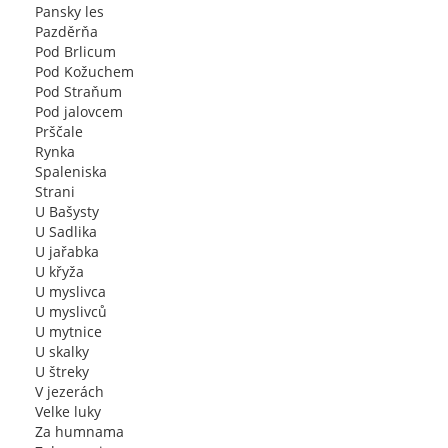
Pansky les
Pazděrňa
Pod Brlicum
Pod Kožuchem
Pod Straňum
Pod jalovcem
Prščale
Rynka
Spaleniska
Strani
U Bašysty
U Sadlika
U jařabka
U křyža
U myslivca
U myslivců
U mytnice
U skalky
U štreky
V jezerách
Velke luky
Za humnama