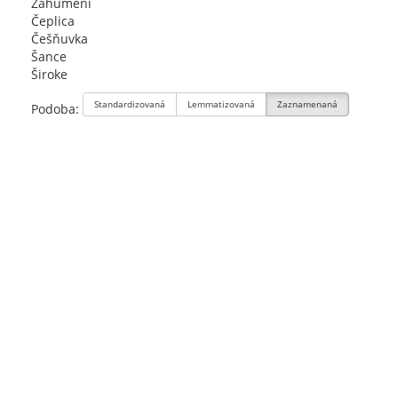
Zahumeni
Čeplica
Češňuvka
Šance
Široke
Standardizovaná
Lemmatizovaná
Zaznamenaná
Podoba: