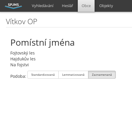
Vyhledávání
Heslář
Obce
Objekty
Vítkov OP
Pomístní jména
Fojtovský les
Hajdukův les
Na fojstvi
Standardizovaná
Lemmatizovaná
Zaznamenaná
Podoba: